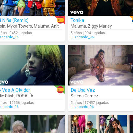
 Niña (Remix)
Tonika
sin
,
Myke Towers
,
Maluma
,
Anitta
,
Los Legendarios
Maluma
,
Ziggy Marley
años | 3452 jugadas
5 años | 994 jugadas
izricardo_96
luizricardo_96
 Vas A Olvidar
De Una Vez
lie Eilish
,
ROSALÍA
Selena Gomez
años | 12156 jugadas
5 años | 17457 jugadas
izricardo_96
luizricardo_96