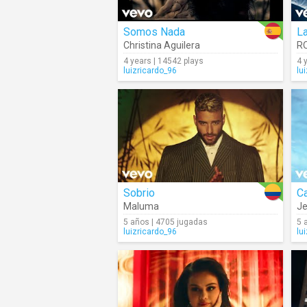
Somos Nada
L
Christina Aguilera
R
4 years | 14542 plays
4 
luizricardo_96
lu
Sobrio
C
Maluma
Je
5 años | 4705 jugadas
5 
luizricardo_96
lu