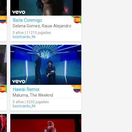
Baila Conmigo
Selena Gomez
,
Rauw Alejandro
5 años | 11215 jugadas
luizricardo_96
Hawái Remix
Maluma
,
The Weeknd
5 años | 5232 jugadas
luizricardo_96