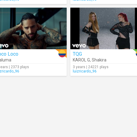
oco Loco
TQG
aluma
KAROL G
,
Shakira
years | 2373 plays
3 years | 24221 plays
izricardo_96
luizricardo_96