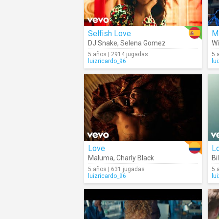
Selfish Love
Mi
DJ Snake
,
Selena Gomez
Wi
5 años | 2914 jugadas
5 
luizricardo_96
lu
Love
Lo
Maluma
,
Charly Black
Bil
5 años | 631 jugadas
5 
luizricardo_96
lu