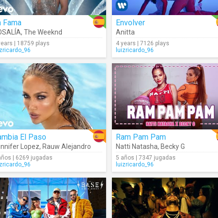
a Fama
Envolver
OSALÍA
,
The Weeknd
Anitta
years | 18759 plays
4 years | 7126 plays
izricardo_96
luizricardo_96
ambia El Paso
Ram Pam Pam
nnifer Lopez
,
Rauw Alejandro
Natti Natasha
,
Becky G
años | 6269 jugadas
5 años | 7347 jugadas
izricardo_96
luizricardo_96