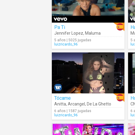
Pa Ti
H
Jennifer Lopez
,
Maluma
M
5 años | 5025 jugadas
5 
luizricardo_96
lu
Tócame
H
Anitta
,
Arcangel
,
De La Ghetto
C
6 años | 1587 jugadas
6 
luizricardo_96
lu