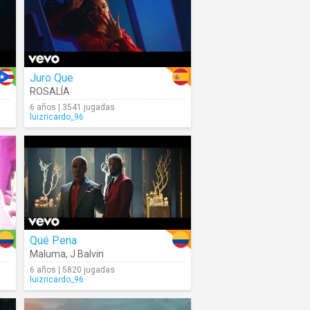
Juro Que
ROSALÍA
6 años | 3541 jugadas
luizricardo_96
Qué Pena
Maluma
,
J Balvin
6 años | 5820 jugadas
luizricardo_96