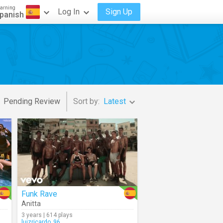
arning
Log In
Sign Up
panish
Pending Review
Sort by:
Latest
Funk Rave
Anitta
3 years | 614 plays
luizricardo_96