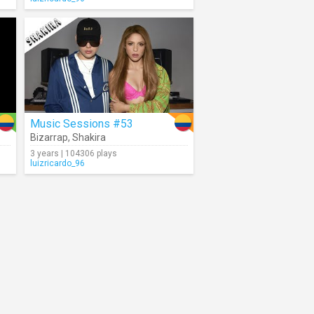
Music Sessions #53
Bizarrap
,
Shakira
3 years | 104306 plays
luizricardo_96