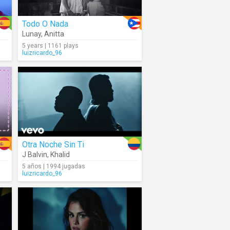
Todo O Nada
Lunay
,
Anitta
5 years | 1161 plays
luizricardo_96
Otra Noche Sin Ti
J Balvin
,
Khalid
5 años | 1994 jugadas
luizricardo_96