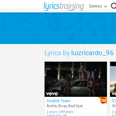
Genres
Lyrics by
luizricardo_96
Double Team
El
Anitta
,
Brray
,
Bad Gyal
Sh
2 years | 589 plays
2 
luizricardo_96
lu