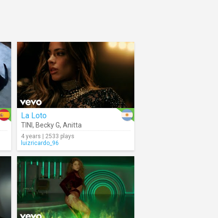
La Loto
TINI
,
Becky G
,
Anitta
4 years | 2533 plays
luizricardo_96