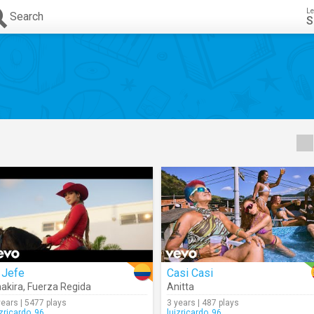
Le
Search
S
 Jefe
Casi Casi
akira
,
Fuerza Regida
Anitta
years | 5477 plays
3 years | 487 plays
izricardo_96
luizricardo_96