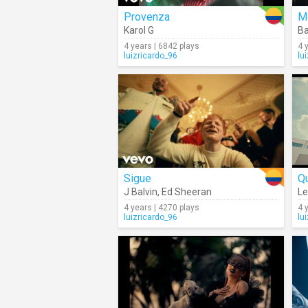
Provenza
M
Karol G
B
4 years | 6842 plays
4 
luizricardo_96
lu
Sigue
Q
J Balvin
,
Ed Sheeran
Le
4 years | 4270 plays
4 
luizricardo_96
lu