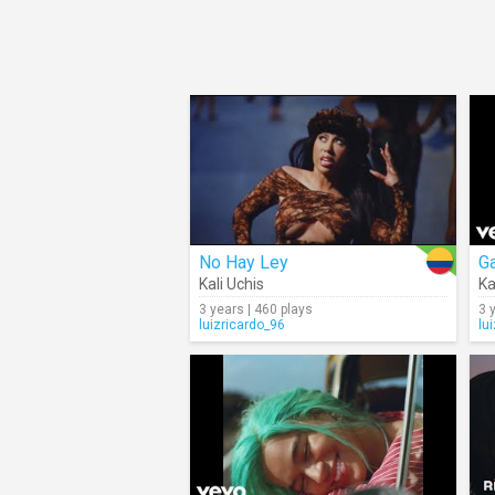
No Hay Ley
G
Kali Uchis
Ka
3 years | 460 plays
3 
luizricardo_96
lu