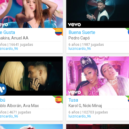
e Gusta
Buena Suerte
akira
,
Anuel AA
Pedro Capó
años | 16641 jugadas
6 años | 1987 jugadas
izricardo_96
luizricardo_96
abú
Tusa
blo Alborán
,
Ava Max
Karol G
,
Nicki Minaj
años | 4671 jugadas
6 años | 102703 jugadas
izricardo_96
luizricardo_96