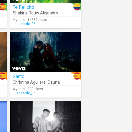
Te Felicito
Shakira
,
Rauw Alejandro
4 years | 14780 plays
luizricardo_96
Santo
Christina Aguilera
,
Ozuna
4 years | 839 plays
luizricardo_96