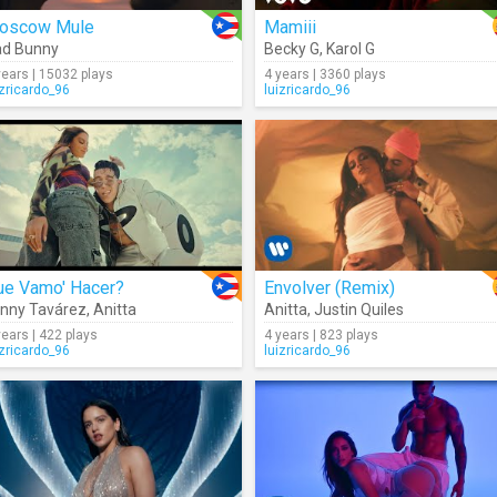
oscow Mule
Mamiii
ad Bunny
Becky G
,
Karol G
years | 15032 plays
4 years | 3360 plays
izricardo_96
luizricardo_96
ue Vamo' Hacer?
Envolver (Remix)
nny Tavárez
,
Anitta
Anitta
,
Justin Quiles
years | 422 plays
4 years | 823 plays
izricardo_96
luizricardo_96