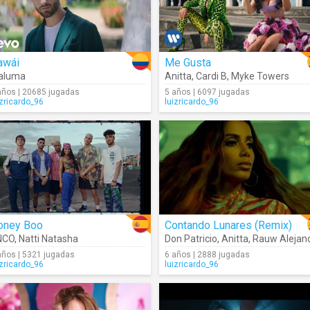
awái
Me Gusta
aluma
Anitta
,
Cardi B
,
Myke Towers
años | 20685 jugadas
5 años | 6097 jugadas
izricardo_96
luizricardo_96
oney Boo
Contando Lunares (Remix)
NCO
,
Natti Natasha
Don Patricio
,
Anitta
,
Rauw Alejandr
años | 5321 jugadas
6 años | 2888 jugadas
izricardo_96
luizricardo_96