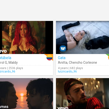
atúbela
Gata
rol G
,
Maldy
Anitta
,
Chencho Corleone
years | 2536 plays
4 years | 682 plays
izricardo_96
luizricardo_96