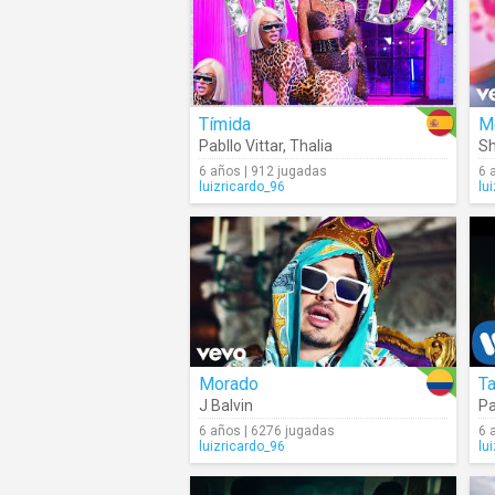
Tímida
M
Pabllo Vittar
,
Thalia
Sh
6 años | 912 jugadas
6 
luizricardo_96
lu
Morado
T
J Balvin
Pa
6 años | 6276 jugadas
6 
luizricardo_96
lu