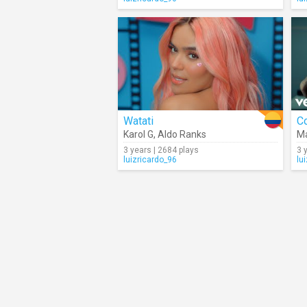
Watati
C
Karol G
,
Aldo Ranks
M
3 years | 2684 plays
3 
luizricardo_96
lu