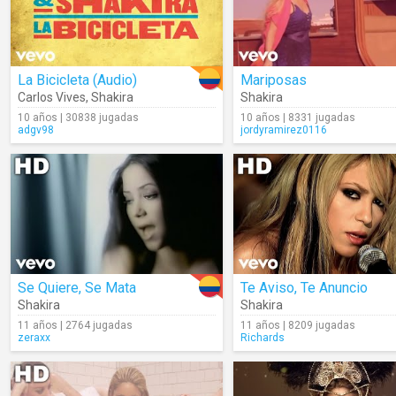
La Bicicleta (Audio)
Mariposas
Carlos Vives
,
Shakira
Shakira
10 años | 30838 jugadas
10 años | 8331 jugadas
adgv98
jordyramirez0116
Se Quiere, Se Mata
Te Aviso, Te Anuncio
Shakira
Shakira
11 años | 2764 jugadas
11 años | 8209 jugadas
zeraxx
Richards