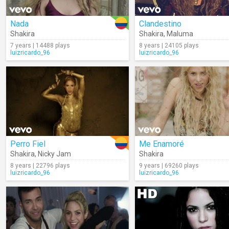
Nada
Clandestino
Shakira
Shakira
,
Maluma
7 years | 14488 plays
8 years | 24105 plays
luizricardo_96
luizricardo_96
Perro Fiel
Me Enamoré
Shakira
,
Nicky Jam
Shakira
8 years | 22796 plays
9 years | 69260 plays
luizricardo_96
luizricardo_96