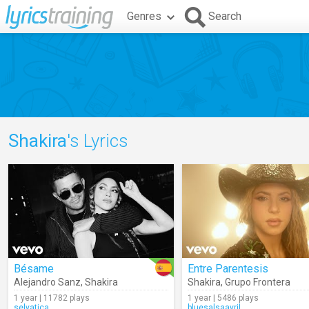
Genres
Search
Shakira
's Lyrics
Bésame
Entre Parentesis
Alejandro Sanz
,
Shakira
Shakira
,
Grupo Frontera
1 year | 11782 plays
1 year | 5486 plays
selvatica
bluesalsaavril