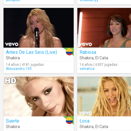
javidpolo
strawberryy
Antes De Las Seis (Live)
Rabiosa
Shakira
Shakira
,
El Cata
14 años | 4181 jugadas
14 años | 6307 jugadas
Alessandro.159
selvatica
Suerte
Loca
Shakira
Shakira
,
El Cata