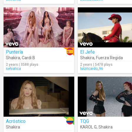
Puntería
El Jefe
Shakira
,
Cardi B
Shakira
,
Fuerza Regida
2 years | 3588 plays
2 years | 5478 plays
selvatica
luizricardo_96
Acróstico
TQG
Shakira
KAROL G
,
Shakira