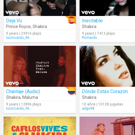
Deja Vu
Inevitable
Prince Royce
,
Shakira
Shakira
9 years | 23916 plays
9 years | 7413 plays
luizricardo_96
Richards
Chantaje (Audio)
Dónde Estás Corazón
Shakira
,
Maluma
Shakira
9 years | 12896 plays
10 años | 10128 jugadas
luizricardo_96
adgv98