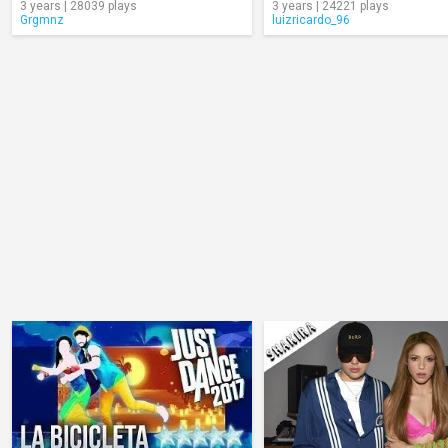
3 years | 28039 plays
3 years | 24221 plays
Grgmnz
luizricardo_96