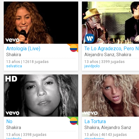
Antología (Live)
Te Lo Agradezco, Pero 
Shakira
Alejandro Sanz
,
Shakira
13 años | 12618 jugadas
13 años | 3399 jugadas
selvatica
javidpolo
No
La Tortura
Shakira
Shakira
,
Alejandro Sanz
13 años | 3398 jugadas
13 años | 46143 jugadas