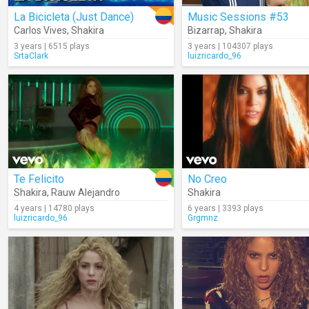
La Bicicleta (Just Dance)
Music Sessions #53
Carlos Vives
,
Shakira
Bizarrap
,
Shakira
3 years | 6515 plays
3 years | 104307 plays
SrtaClark
luizricardo_96
Te Felicito
No Creo
Shakira
,
Rauw Alejandro
Shakira
4 years | 14780 plays
6 years | 3393 plays
luizricardo_96
Grgmnz