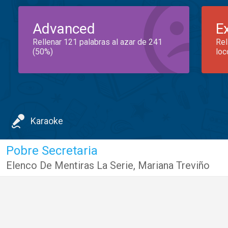
Advanced
E
Rellenar 121 palabras al azar de 241
Rel
(50%)
loc
Karaoke
Pobre Secretaria
Elenco De Mentiras La Serie
,
Mariana Treviño