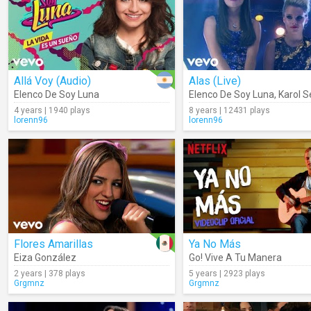
Allá Voy (Audio)
Alas (Live)
Elenco De Soy Luna
Elenco De Soy Luna
,
Karol Se
4 years | 1940 plays
8 years | 12431 plays
lorenn96
lorenn96
Flores Amarillas
Ya No Más
Eiza González
Go! Vive A Tu Manera
2 years | 378 plays
5 years | 2923 plays
Grgmnz
Grgmnz