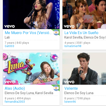
Me Muero Por Vos (Versión Cumbia)
La Vida Es Un Sueño
Lali
Karol Sevilla
,
Elenco De Soy
7 years | 843 plays
4 years | 3581 plays
Gat003
IsmaGmer98
Alas (Audio)
Valiente
Elenco De Soy Luna
,
Karol Sevilla
Elenco De Soy Luna
8 years | 4994 plays
8 years | 7598 plays
fernandita2003
lorenn96