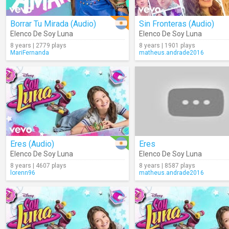
Borrar Tu Mirada (Audio)
Sin Fronteras (Audio)
Elenco De Soy Luna
Elenco De Soy Luna
8 years | 2779 plays
8 years | 1901 plays
MariFernanda
matheus.andrade2016
Eres (Audio)
Eres
Elenco De Soy Luna
Elenco De Soy Luna
8 years | 4607 plays
8 years | 8587 plays
lorenn96
matheus.andrade2016