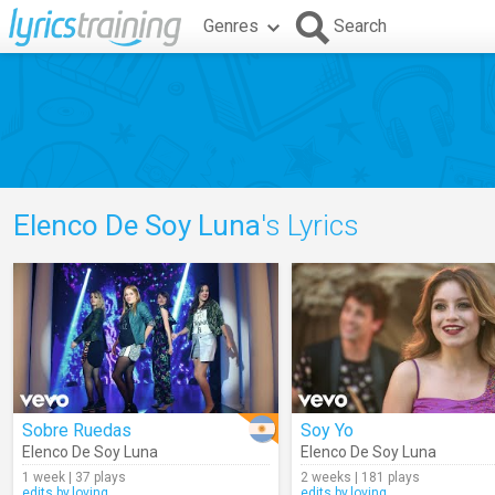
Genres
Search
Elenco De Soy Luna
's Lyrics
Sobre Ruedas
Soy Yo
Elenco De Soy Luna
Elenco De Soy Luna
1 week | 37 plays
2 weeks | 181 plays
edits.by.loving
edits.by.loving