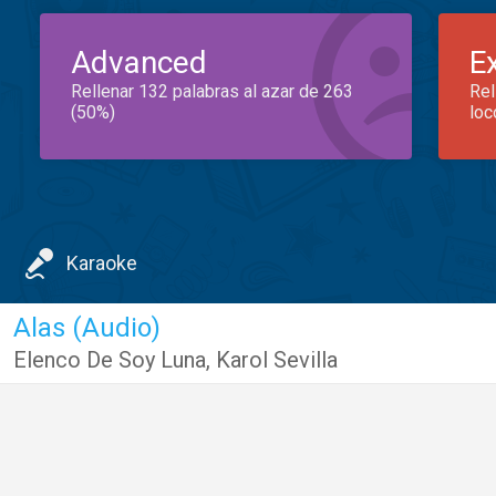
Advanced
E
Rellenar 132 palabras al azar de 263
Rel
(50%)
loc
Karaoke
Alas (Audio)
Elenco De Soy Luna
,
Karol Sevilla