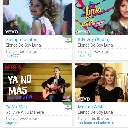
Siempre Juntos
Allá Voy (Audio)
Elenco De Soy Luna
Elenco De Soy Luna
8 years | 8012 plays
4 years | 1939 plays
Lisly227
lorenn96
Ya No Más
Mírame A Mí
Go! Vive A Tu Manera
Elenco De Soy Luna
5 years | 2922 plays
8 years | 8645 plays
Grgmnz
matheus.andrade2016