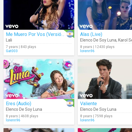
Me Muero Por Vos (Versión Cumbia)
Alas (Live)
Lali
Elenco De Soy Luna
,
Karol Se
7 years | 843 plays
8 years | 12430 plays
Gat003
lorenn96
Eres (Audio)
Valiente
Elenco De Soy Luna
Elenco De Soy Luna
8 years | 4608 plays
8 years | 7598 plays
lorenn96
lorenn96