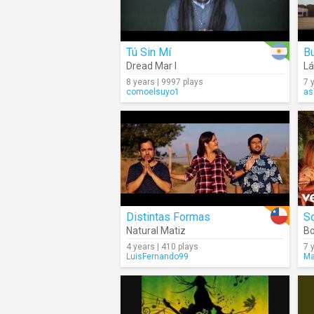
Tú Sin Mí
Bu
Dread Mar I
Lá
8 years | 9997 plays
7 
comoelsuyo1
as
Distintas Formas
So
Natural Matiz
B
4 years | 410 plays
7 
LuisFernando99
Ma