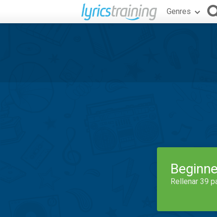
Genres
Beginne
Rellenar 39 p