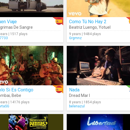
en Viaje
Como Tú No Hay 2
grimas De Sangre
Beatriz Luengo
,
Yotuel
years | 1517 plays
9 years | 9484 plays
7733
Grgmnz
lo Si Es Contigo
Nada
ombai
,
Bebe
Dread Mar I
years | 14176 plays
8 years | 1854 plays
rtaSG
belenazul