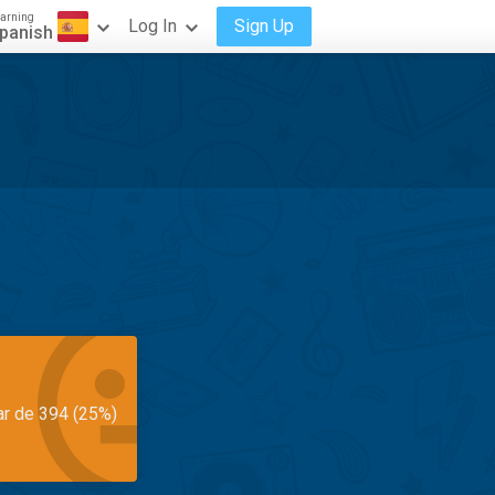
arning
Log In
Sign Up
panish
ar de 394 (25%)