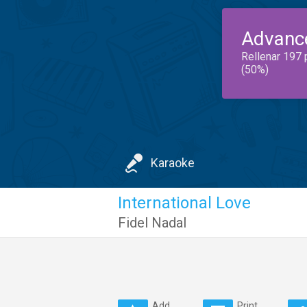
Advanc
Rellenar 197 
(50%)
Karaoke
International Love
Fidel Nadal
Add
Print