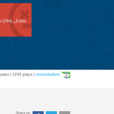
s (394), ¿Estás
years | 3293 plays |
cesmobaltern
Share on: