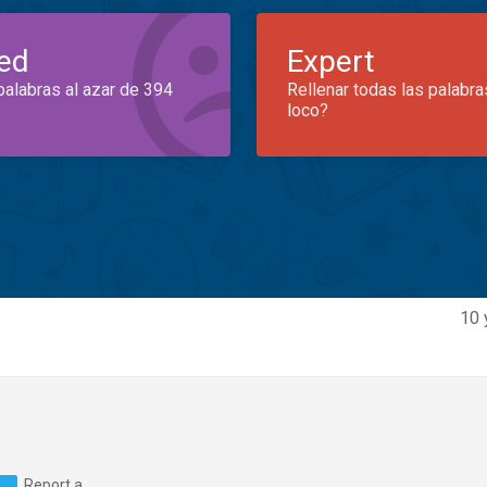
ed
Expert
palabras al azar de 394
Rellenar todas las palabra
loco?
10 
Report a