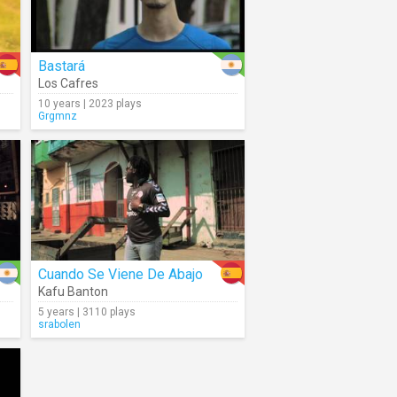
Bastará
Los Cafres
10 years | 2023 plays
Grgmnz
Cuando Se Viene De Abajo
Kafu Banton
5 years | 3110 plays
srabolen