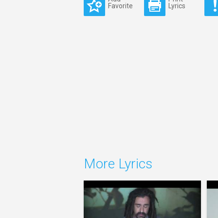
Favorite
Lyrics
More Lyrics