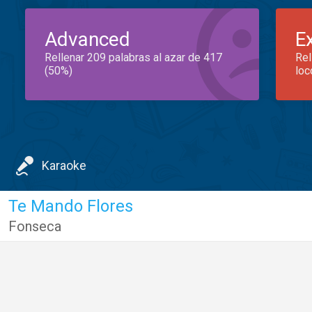
Advanced
E
Rellenar 209 palabras al azar de 417
Rel
(50%)
loc
Karaoke
Te Mando Flores
Fonseca