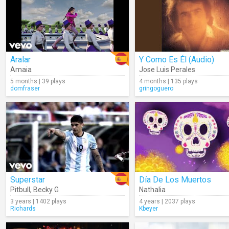
Aralar
Y Como Es Él (Audio)
Amaia
Jose Luis Perales
5 months | 39 plays
4 months | 135 plays
domfraser
gringoguero
Superstar
Día De Los Muertos
Pitbull
,
Becky G
Nathalia
3 years | 1402 plays
4 years | 2037 plays
Richards
Kbeyer