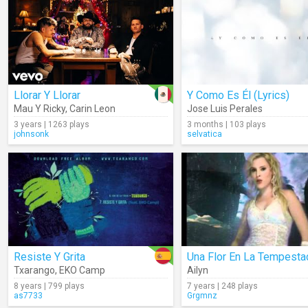
Llorar Y Llorar
Y Como Es Él (Lyrics)
Mau Y Ricky
,
Carin Leon
Jose Luis Perales
3 years | 1263 plays
3 months | 103 plays
johnsonk
selvatica
Resiste Y Grita
Una Flor En La Tempesta
Txarango
,
EKO Camp
Ailyn
8 years | 799 plays
7 years | 248 plays
as7733
Grgmnz