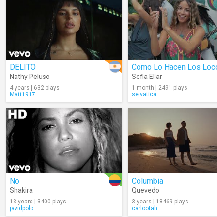
DELITO
Como Lo Hacen Los Loc
Nathy Peluso
Sofia Ellar
4 years | 632 plays
1 month | 2491 plays
Matt1917
selvatica
No
Columbia
Shakira
Quevedo
13 years | 3400 plays
3 years | 18469 plays
javidpolo
carlootah