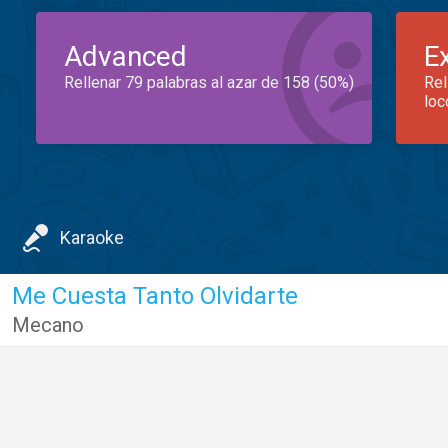
Advanced
E
Rellenar 79 palabras al azar de 158 (50%)
Rel
loc
Karaoke
Me Cuesta Tanto Olvidarte
Mecano