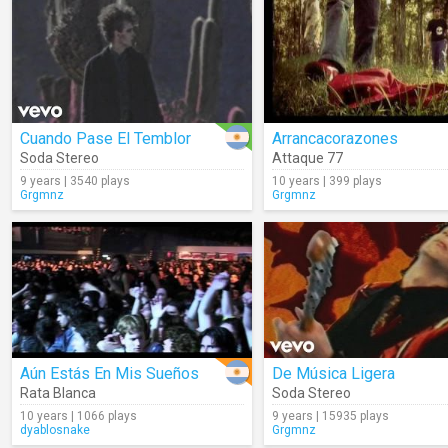
Cuando Pase El Temblor
Arrancacorazones
Soda Stereo
Attaque 77
9 years | 3540 plays
10 years | 399 plays
Grgmnz
Grgmnz
Aún Estás En Mis Sueños
De Música Ligera
Rata Blanca
Soda Stereo
10 years | 1066 plays
9 years | 15935 plays
dyablosnake
Grgmnz