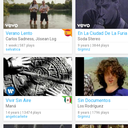
Verano Lento
En La Ciudad De La Furia
Carlos Sadness
,
Jósean Log
Soda Stereo
1 week | 587 plays
9 years | 3844 plays
selvatica
Grgmnz
Vivir Sin Aire
Sin Documentos
Maná
Los Rodríguez
14 years | 13474 plays
8 years | 1796 plays
angelicarleite
Grgmnz