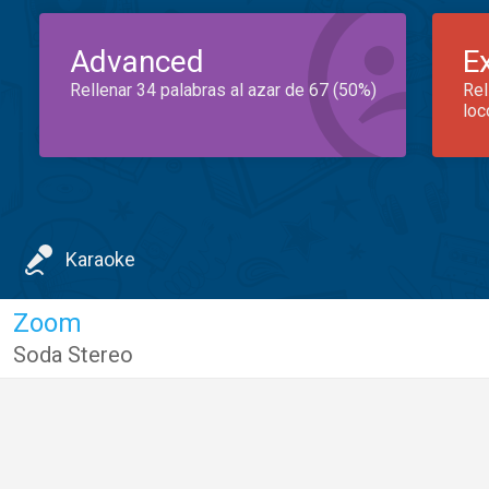
Advanced
E
Rellenar 34 palabras al azar de 67 (50%)
Rel
loc
Karaoke
Zoom
Soda Stereo