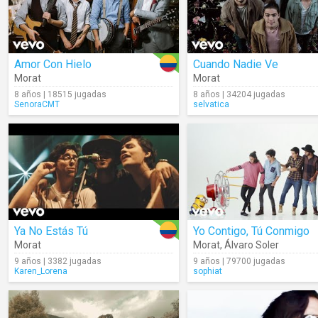
Amor Con Hielo
Cuando Nadie Ve
Morat
Morat
8 años | 18515 jugadas
8 años | 34204 jugadas
SenoraCMT
selvatica
Ya No Estás Tú
Yo Contigo, Tú Conmigo
Morat
Morat
,
Álvaro Soler
9 años | 3382 jugadas
9 años | 79700 jugadas
Karen_Lorena
sophiat