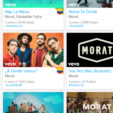
Bajo La Mesa
Nunca Te Olvidé
Morat
,
Sebastián Yatra
Morat
6 years | 20685 plays
6 years | 20885 plays
cantante_so
Jessika08
¿A Dónde Vamos?
Una Vez Más (Acoustic)
Morat
Morat
6 years | 13602 plays
6 years | 1679 plays
JeJeniferSR
Andrea190