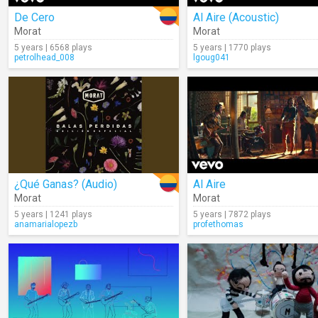
De Cero
Al Aire (Acoustic)
Morat
Morat
5 years | 6568 plays
5 years | 1770 plays
petrolhead_008
lgoug041
¿Qué Ganas? (Audio)
Al Aire
Morat
Morat
5 years | 1241 plays
5 years | 7872 plays
anamarialopezb
profethomas