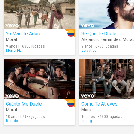
Yo Más Te Adoro
Sé Que Te Duele
Morat
Alejandro Fernández
,
Morat
9 años | 16880 jugadas
9 años | 6775 jugadas
Morre_PL
selvatica
Cuánto Me Duele
Cómo Te Atreves
Morat
Morat
10 años | 7987 jugadas
10 años | 31300 jugadas
Bertido
angifg