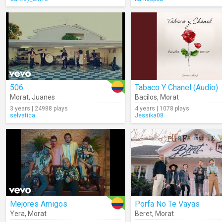
506
Tabaco Y Chanel (Audio)
Morat
,
Juanes
Bacilos
,
Morat
3 years | 24988 plays
4 years | 1078 plays
selvatica
Jessika08
Mejores Amigos
Porfa No Te Vayas
Yera
,
Morat
Beret
,
Morat