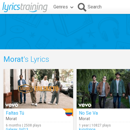
Genres
Search
Morat
's Lyrics
Faltas Tú
No Se Va
Morat
Morat
6 months | 2508 plays
1 year | 10827 plays
Galway_Girl13
kunidopoa