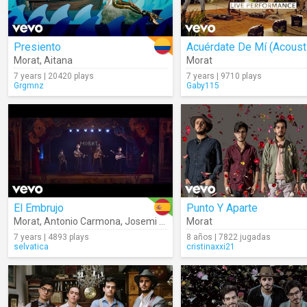
Presiento
Acuérdate De Mí (Acoust
Morat
,
Aitana
Morat
7 years | 20420 plays
7 years | 9710 plays
Grgmnz
Gaby115
El Embrujo
Punto Y Aparte
Morat
,
Antonio Carmona
,
Josemi Carmona
Morat
7 years | 4893 plays
8 años | 7822 jugadas
selvatica
cristinaxxi21