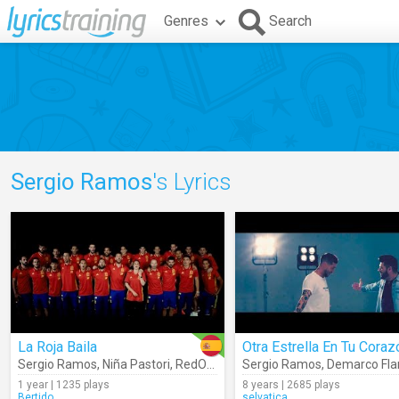
Genres
Search
Sergio Ramos
's Lyrics
La Roja Baila
Otra Estrella En Tu Coraz
Sergio Ramos
,
Niña Pastori
,
RedOne
Sergio Ramos
,
Demarco Fl
1 year | 1235 plays
8 years | 2685 plays
Bertido
selvatica