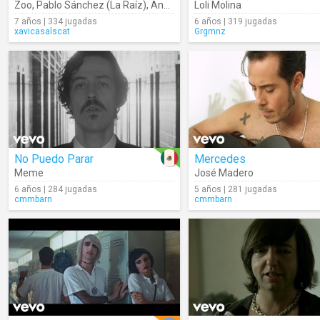
Zoo
,
Pablo Sánchez (La Raíz)
,
Annie Garcés
Loli Molina
7 años | 334 jugadas
6 años | 319 jugadas
xavicasalscat
Grgmnz
No Puedo Parar
Mercedes
Meme
José Madero
6 años | 284 jugadas
5 años | 281 jugadas
cmmbarn
cmmbarn