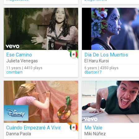
Ese Camino
Dia De Los Muertos
Julieta Venegas
El Haru Kuroi
11 years | 4410 plays
6 years | 4350 plays
cmmbarn
dbarton17
Cuándo Empezaré A Vivir
Me Vale
Danna Paola
Miki Núñez