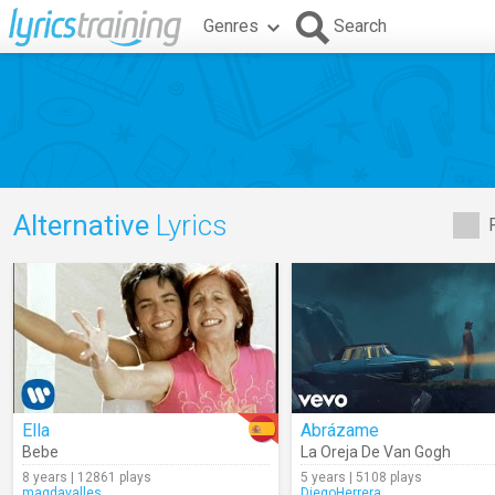
Genres
Search
Alternative
Lyrics
Ella
Abrázame
Bebe
La Oreja De Van Gogh
8 years | 12861 plays
5 years | 5108 plays
magdavalles
DiegoHerrera