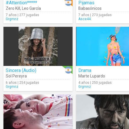
#Attention*****
Pijamas
Zero Kill
,
Leo García
Babasónicos
7 años | 277 jugadas
7 años | 273 jugadas
Grgmnz
Asce44
Sincera (Audio)
Drama
Sol Pereyra
Marte Lupardo
6 años | 254 jugadas
4 años | 250 jugadas
Grgmnz
Grgmnz