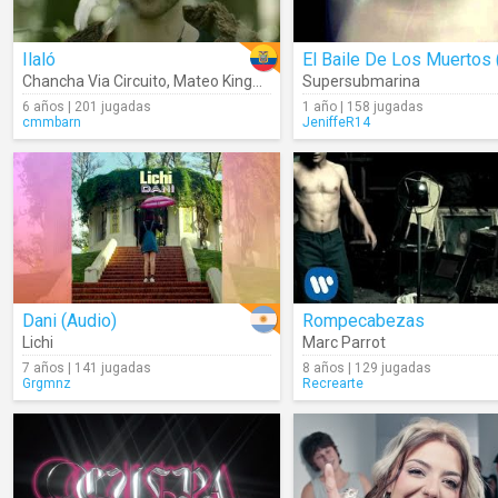
Ilaló
Chancha Via Circuito
,
Mateo Kingman
Supersubmarina
6 años | 201 jugadas
1 año | 158 jugadas
cmmbarn
JeniffeR14
Dani (Audio)
Rompecabezas
Lichi
Marc Parrot
7 años | 141 jugadas
8 años | 129 jugadas
Grgmnz
Recrearte