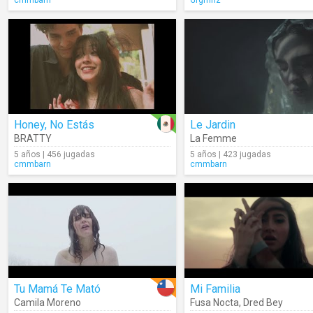
cmmbarn
Grgmnz
Honey, No Estás
Le Jardin
BRATTY
La Femme
5 años | 456 jugadas
5 años | 423 jugadas
cmmbarn
cmmbarn
Tu Mamá Te Mató
Mi Familia
Camila Moreno
Fusa Nocta
,
Dred Bey