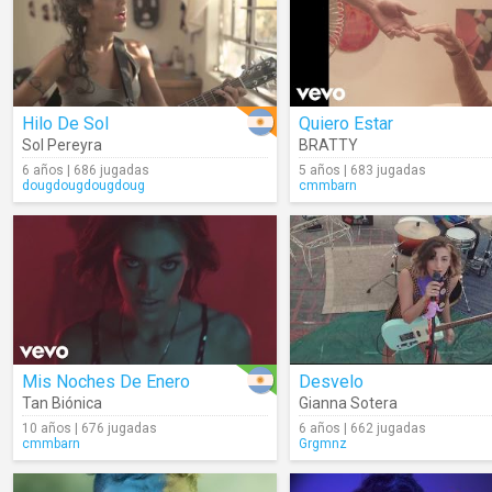
Hilo De Sol
Quiero Estar
Sol Pereyra
BRATTY
6 años | 686 jugadas
5 años | 683 jugadas
dougdougdougdoug
cmmbarn
Mis Noches De Enero
Desvelo
Tan Biónica
Gianna Sotera
10 años | 676 jugadas
6 años | 662 jugadas
cmmbarn
Grgmnz