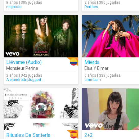
8 años | 385 jugadas
2 años | 380 jugadas
negroqlo
Dorthes
Llévame (Audio)
Mierda
Monsieur Perine
Elsa Y Elmar
3 años | 342 jugadas
6 años | 339 jugadas
AlejandroUnplugged
cmmbarn
Rituales De Santería
2+2