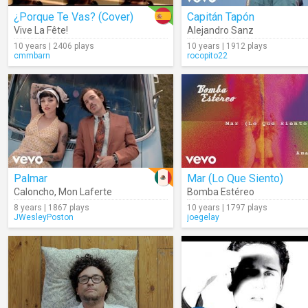
¿Porque Te Vas? (Cover)
Capitán Tapón
Vive La Fête!
Alejandro Sanz
10 years | 2406 plays
10 years | 1912 plays
cmmbarn
rocopito22
Palmar
Mar (Lo Que Siento)
Caloncho
,
Mon Laferte
Bomba Estéreo
8 years | 1867 plays
10 years | 1797 plays
JWesleyPoston
joegelay