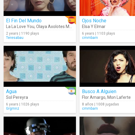
El Fin Del Mundo
Ojos Noche
La La Love You
,
Olaya Axolotes Mexicanos
Elsa Y Elmar
2 years | 1190 plays
6 years | 1103 plays
Teresabau
cmmbarn
Agua
Busco A Alguien
Sol Pereyra
Flor Amargo
,
Mon Laferte
6 years | 1026 plays
8 años | 1008 jugadas
Grgmnz
cmmbarn