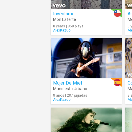
Invéntame
An
Mon Laferte
Mo
8 years | 858 plays
8 
AlexKazuo
Al
Mujer De Miel
C
Manifiesto Urbano
M
8 años | 287 jugadas
8 
AlexKazuo
Al