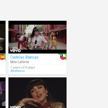
Caderas Blancas
Mon Laferte
7 years | 670 plays
AlexKazuo