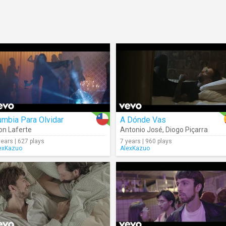
mbia Para Olvidar
A Dónde Vas
n Laferte
Antonio José
,
Diogo Piçarra
years | 627 plays
7 years | 960 plays
exKazuo
AlexKazuo