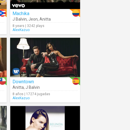
Machika
J Balvin
,
Jeon
,
Anitta
8 years | 3242 plays
AlexKazuo
Downtown
Anitta
,
J Balvin
8 años | 17274 jugadas
AlexKazuo