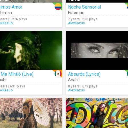
uimos Amor
Noche Sensorial
steman
Esteman
years | 1276 plays
7 years | 530 plays
exKazuo
AlexKazuo
 Me Mintió (Live)
Absurda (Lyrics)
ahí
Anahí
years | 631 plays
8 years | 679 plays
exKazuo
AlexKazuo