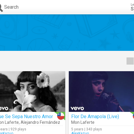
Le
Search
S
ue Se Sepa Nuestro Amor
Flor De Amapola (Live)
n Laferte
,
Alejandro Fernández
Mon Laferte
years | 929 plays
5 years | 343 plays
exKazuo
AlexKazuo