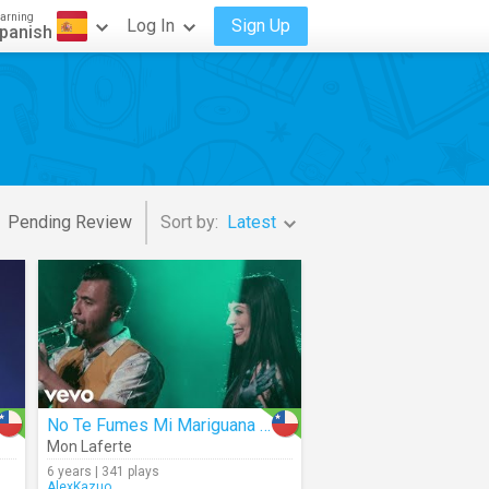
arning
Log In
Sign Up
panish
Pending Review
Sort by:
Latest
No Te Fumes Mi Mariguana (Live)
Mon Laferte
6 years | 341 plays
AlexKazuo