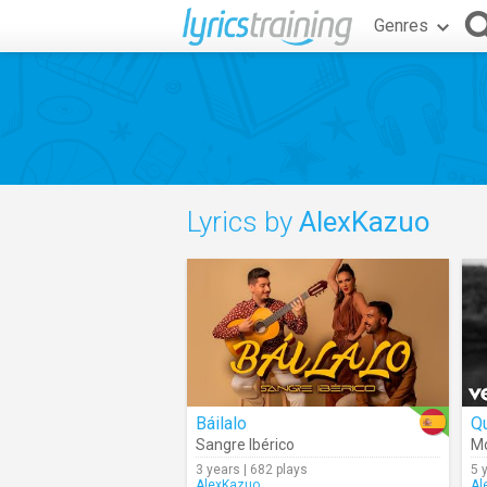
Genres
Lyrics by
AlexKazuo
Báilalo
Q
Sangre Ibérico
Mo
3 years | 682 plays
5 
AlexKazuo
Al