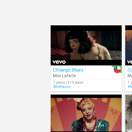
Chilango Blues
Cu
Mon Laferte
Mo
7 years | 519 plays
7 
AlexKazuo
Al