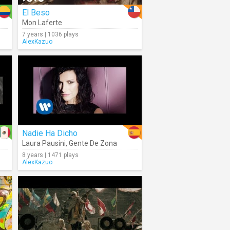
El Beso
Mon Laferte
7 years | 1036 plays
AlexKazuo
Nadie Ha Dicho
Laura Pausini
,
Gente De Zona
8 years | 1471 plays
AlexKazuo