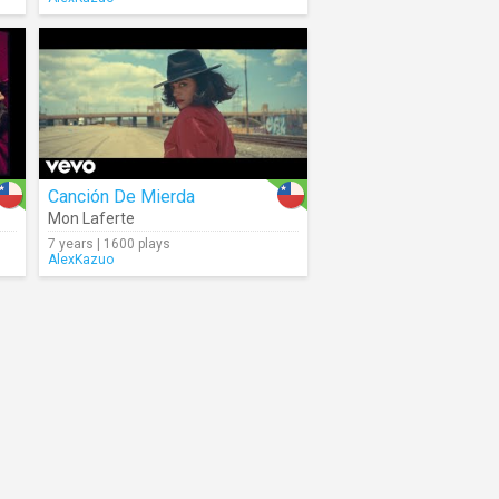
Canción De Mierda
Mon Laferte
7 years | 1600 plays
AlexKazuo