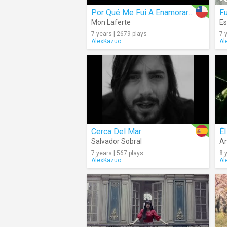
Por Qué Me Fui A Enamorar De Ti
F
Mon Laferte
E
7 years | 2679 plays
7 
AlexKazuo
Al
Cerca Del Mar
Él
Salvador Sobral
An
7 years | 567 plays
8 
AlexKazuo
Al