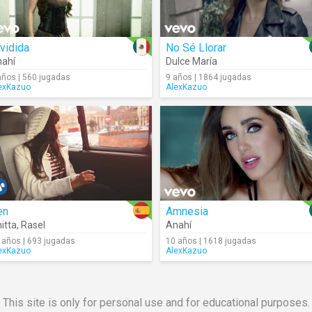
vidida
No Sé Llorar
ahí
Dulce María
años | 560 jugadas
9 años | 1864 jugadas
exKazuo
AlexKazuo
en
Amnesia
itta
,
Rasel
Anahí
 años | 693 jugadas
10 años | 1618 jugadas
exKazuo
AlexKazuo
This site is only for personal use and for educational purposes.