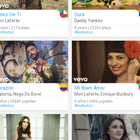
tes De Ti
Dura
n Laferte
Daddy Yankee
years | 2174 plays
8 years | 22252 plays
exKazuo
AlexKazuo
orazón
Mi Buen Amor
aluma
,
Nego Do Borel
Mon Laferte
,
Enrique Bunbury
años | 35886 jugadas
8 años | 6306 jugadas
exKazuo
AlexKazuo