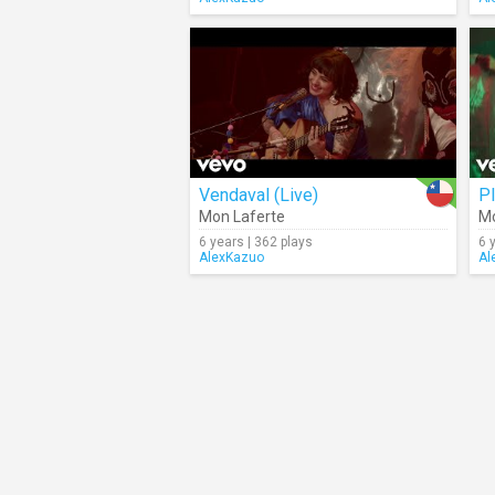
Vendaval (Live)
Pl
Mon Laferte
Mo
6 years | 362 plays
6 
AlexKazuo
Al