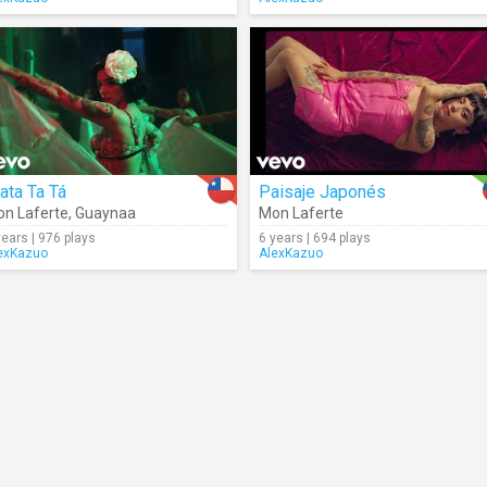
ata Ta Tá
Paisaje Japonés
n Laferte
,
Guaynaa
Mon Laferte
years | 976 plays
6 years | 694 plays
exKazuo
AlexKazuo