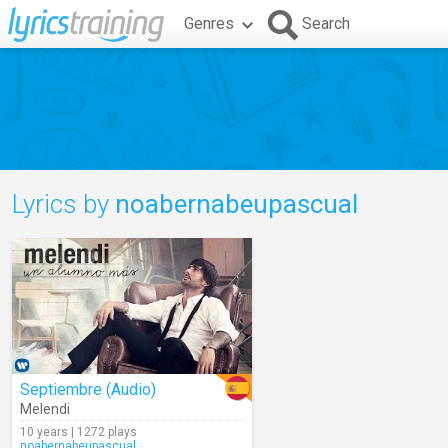
Genres
Search
Lyrics by
noabernabeupascual
Septiembre (Audio)
Melendi
10 years | 1272 plays
noabernabeupascual