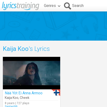
Genres
Search
Kaija Koo
's Lyrics
Nää Yöt Ei Anna Armoo
Kaija Koo
,
Cheek
8 years | 727 plays
Santeri99