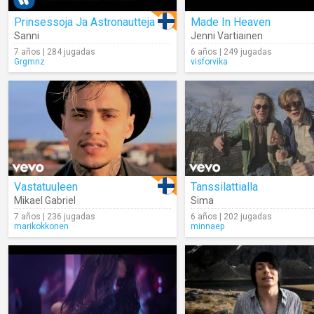
Prinsessoja Ja Astronautteja
Made In Heaven
Sanni
Jenni Vartiainen
7 años | 284 jugadas
6 años | 249 jugadas
Grgmnz
visforvika
Vastatuuleen
Tanssilattialla
Mikael Gabriel
Sima
7 años | 236 jugadas
6 años | 202 jugadas
marikokkonen
minnaep