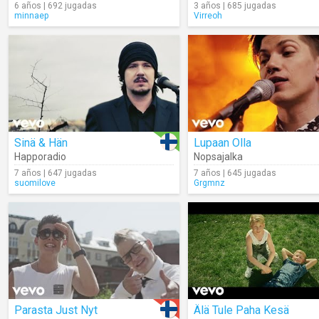
6 años | 692 jugadas
3 años | 685 jugadas
minnaep
Virreoh
Sinä & Hän
Lupaan Olla
Happoradio
Nopsajalka
7 años | 647 jugadas
7 años | 645 jugadas
suomilove
Grgmnz
Parasta Just Nyt
Älä Tule Paha Kesä