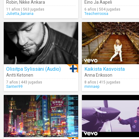
Robin
,
Nikke Ankara
Eino Ja Aapeli
11 años | 563 jugadas
6 años | 504 jugadas
Julietta_banana
Teacherroosa
Olisitpa Sylissäni (Audio)
Kaikista Kasvoista
Antti Ketonen
Anna Eriksson
7 años | 443 jugadas
8 años | 415 jugadas
Santeri99
minnaep