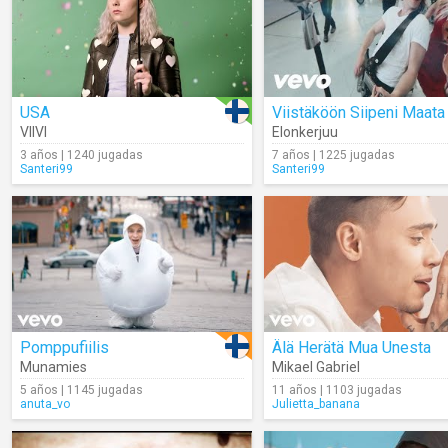
USA
Viistäköön Siipeni Maata
VIIVI
Elonkerjuu
3 años | 1240 jugadas
7 años | 1225 jugadas
Santeri99
Santeri99
Pomppufiilis
Älä Herätä Mua Unesta
Munamies
Mikael Gabriel
5 años | 1145 jugadas
11 años | 1103 jugadas
anuta_vo
Julietta_banana