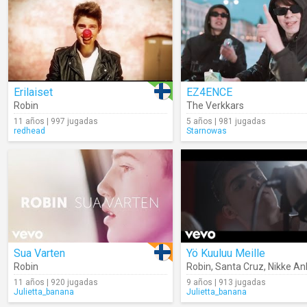
Erilaiset
EZ4ENCE
Robin
The Verkkars
11 años | 997 jugadas
5 años | 981 jugadas
redhead
Starnowas
Sua Varten
Yö Kuuluu Meille
Robin
Robin
,
Santa Cruz
,
Nikke An
11 años | 920 jugadas
9 años | 913 jugadas
Julietta_banana
Julietta_banana