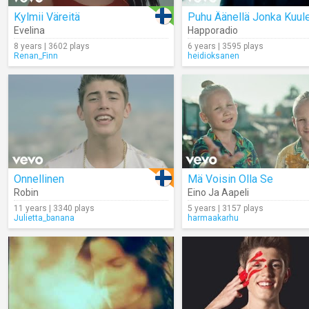
Kylmii Väreitä
Puhu Äänellä Jonka Kuul
Evelina
Happoradio
8 years | 3602 plays
6 years | 3595 plays
Renan_Finn
heidioksanen
Onnellinen
Mä Voisin Olla Se
Robin
Eino Ja Aapeli
11 years | 3340 plays
5 years | 3157 plays
Julietta_banana
harmaakarhu