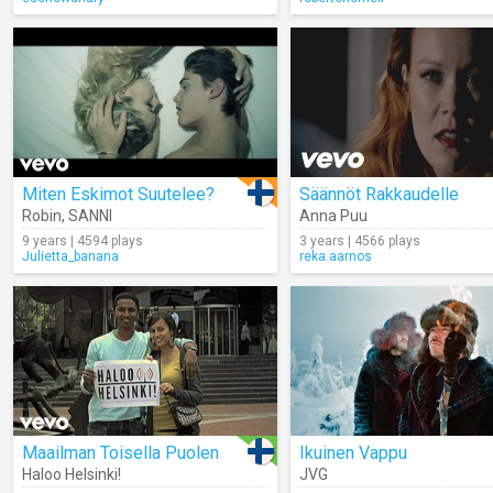
Miten Eskimot Suutelee?
Säännöt Rakkaudelle
Robin
,
SANNI
Anna Puu
9 years | 4594 plays
3 years | 4566 plays
Julietta_banana
reka.aarnos
Maailman Toisella Puolen
Ikuinen Vappu
Haloo Helsinki!
JVG