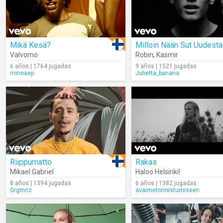
Mikä Kesä?
Milloin Nään Sut Uudest
Valvomo
Robin
,
Kasmir
6 años | 1764 jugadas
9 años | 1521 jugadas
minnaep
Julietta_banana
Riippumatto
Rakas
Mikael Gabriel
Haloo Helsinki!
8 años | 1394 jugadas
6 años | 1382 jugadas
Grgmnz
avaimetonnistumiseen