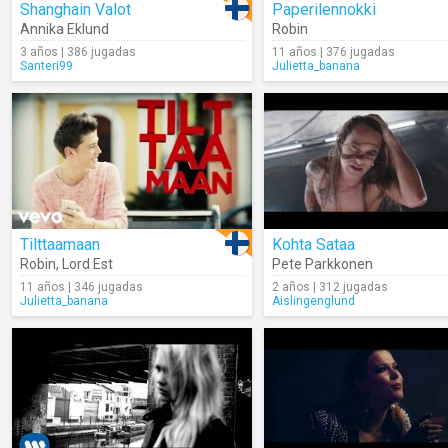
Shanghain Valot
Paperilennokki
Annika Eklund
Robin
3 años | 386 jugadas
11 años | 376 jugadas
Santeri99
Julietta_banana
Tilttaamaan
Kohta Sataa
Robin
,
Lord Est
Pete Parkkonen
11 años | 346 jugadas
2 años | 312 jugadas
Julietta_banana
Aislingenglund