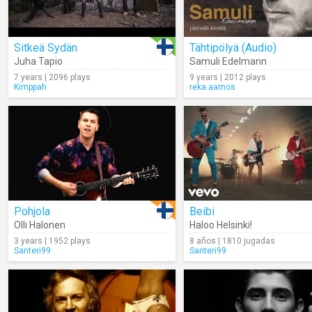
Sitkeä Sydän
Tähtipölyä (Audio)
Juha Tapio
Samuli Edelmann
7 years | 2096 plays
9 years | 2012 plays
Kimppah
reka.aarnos
Pohjola
Beibi
Olli Halonen
Haloo Helsinki!
3 years | 1952 plays
8 años | 1810 jugadas
Santeri99
Santeri99