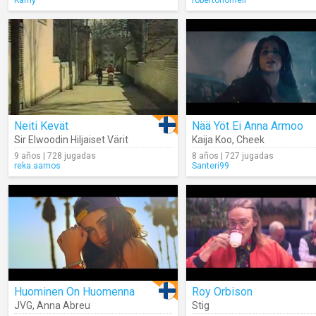
Karrly
robertohomeli
Neiti Kevät
Nää Yöt Ei Anna Armoo
Sir Elwoodin Hiljaiset Värit
Kaija Koo
,
Cheek
9 años | 728 jugadas
8 años | 727 jugadas
reka.aarnos
Santeri99
Huominen On Huomenna
Roy Orbison
JVG
,
Anna Abreu
Stig