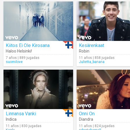
Kiitos Ei Ole Kirosana
Kesärenkaat
Haloo Helsinki!
Robin
7 años | 889 jugadas
11 años | 858 jugadas
suomilove
Julietta_banana
Linnansa Vanki
Onni On
Indica
Diandra
11 años | 830 jugadas
11 años | 824 jugadas