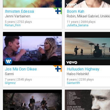
Ihmisten Edessä
Boom Kah
Jenni Vartiainen
Robin
,
Mikael Gabriel
,
Uniikki
5 years | 2702 plays
11 years | 2684 plays
Renan_Finn
Julietta_banana
Jos Mä Oon Oikee
Hulluuden Highway
Sanni
Haloo Helsinki!
7 years | 2545 plays
8 years | 2230 plays
Grgmnz
Santeri99