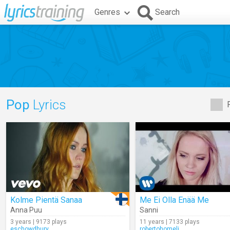
Genres
Search
Pop
Lyrics
Kolme Pientä Sanaa
Me Ei Olla Enää Me
Anna Puu
Sanni
3 years | 9173 plays
11 years | 7133 plays
eschowdhury
robertohomeli