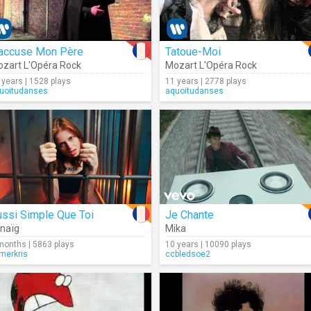
'accuse Mon Père
Tatoue-Moi
zart L'Opéra Rock
Mozart L'Opéra Rock
 years | 1528 plays
11 years | 2778 plays
uoitudanses
aquoitudanses
ssi Simple Que Toi
Je Chante
naïg
Mika
months | 5863 plays
10 years | 10090 plays
imerkris
ccbledsoe2