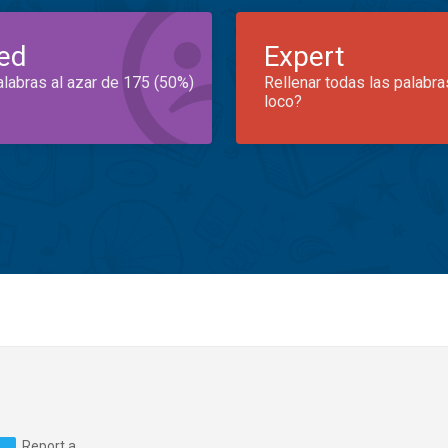
ed
Expert
alabras al azar de 175 (50%)
Rellenar todas las palabra
loco?
Report a