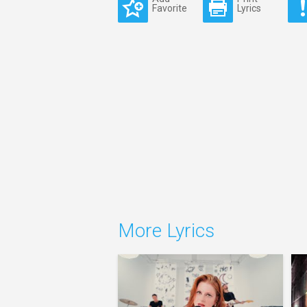
Favorite
Lyrics
More Lyrics