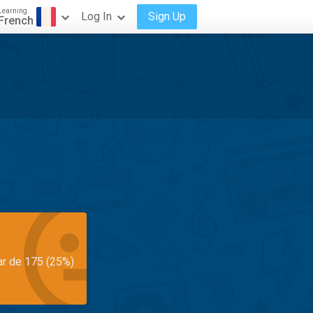
Learning
Log In
Sign Up
French
ar de 175 (25%)