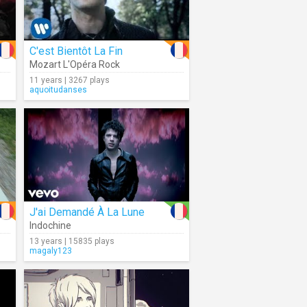
C'est Bientôt La Fin
Mozart L'Opéra Rock
11 years | 3267 plays
aquoitudanses
J'ai Demandé À La Lune
Indochine
13 years | 15835 plays
magaly123