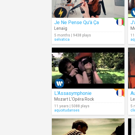
Je Ne Pense Qu'à Ça
J
Lenaïg
Mo
5 months | 9438 plays
11
selvatica
aq
L'Assasymphonie
Au
Mozart L'Opéra Rock
Le
11 years | 5088 plays
5 
aquoitudanses
cl