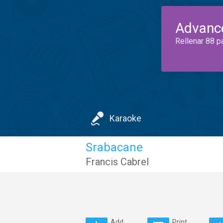
Advanc
Rellenar 88 p
Karaoke
Srabacane
Francis Cabrel
Add
Print