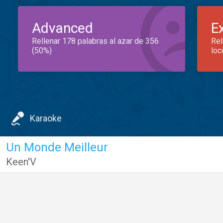
Advanced
E
Rellenar 178 palabras al azar de 356
Rel
(50%)
loc
Karaoke
Un Monde Meilleur
Keen'V