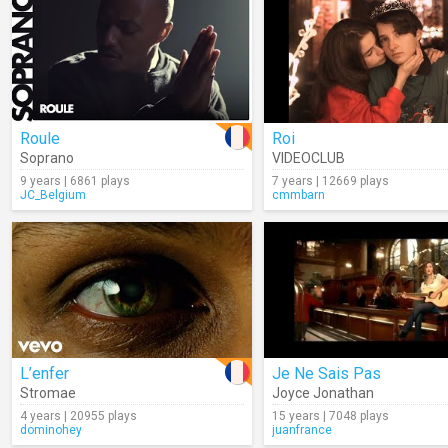
Roule
Roi
Soprano
VIDEOCLUB
9 years | 6861 plays
7 years | 12669 plays
JC_Belgium
cmmbarn
L’enfer
Je Ne Sais Pas
Stromae
Joyce Jonathan
4 years | 20955 plays
15 years | 7048 plays
dominohey
juanfrance