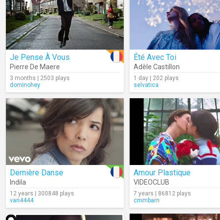
Je Pense À Vous
Été Avec Toi
Pierre De Maere
Adèle Castillon
3 months | 2503 plays
1 day | 202 plays
dominohey
selvatica
Dernière Danse
Amour Plastique
Indila
VIDEOCLUB
12 years | 300848 plays
7 years | 86812 plays
vari4444
cmmbarn