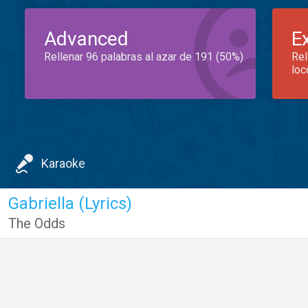
Advanced
E
Rellenar 96 palabras al azar de 191 (50%)
Rel
loc
Karaoke
Gabriella (Lyrics)
The Odds