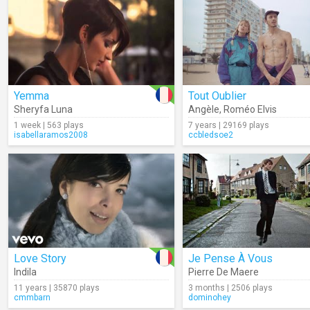
Yemma
Tout Oublier
Sheryfa Luna
Angèle
,
Roméo Elvis
1 week | 563 plays
7 years | 29169 plays
isabellaramos2008
ccbledsoe2
Love Story
Je Pense À Vous
Indila
Pierre De Maere
11 years | 35870 plays
3 months | 2506 plays
cmmbarn
dominohey