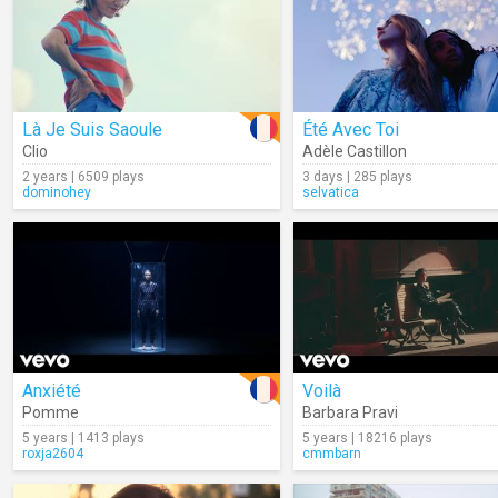
Là Je Suis Saoule
Été Avec Toi
Clio
Adèle Castillon
2 years | 6509 plays
3 days | 285 plays
dominohey
selvatica
Anxiété
Voilà
Pomme
Barbara Pravi
5 years | 1413 plays
5 years | 18216 plays
roxja2604
cmmbarn