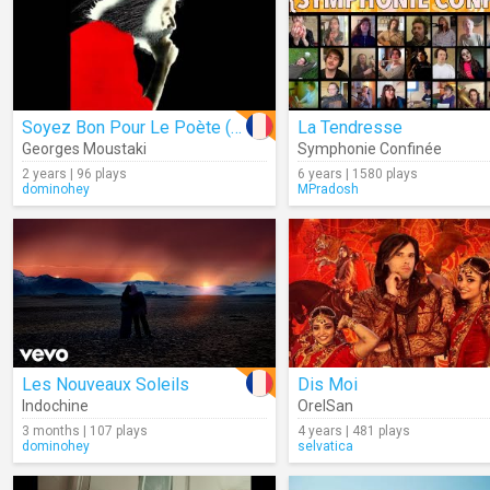
Soyez Bon Pour Le Poète (Audio)
La Tendresse
Georges Moustaki
Symphonie Confinée
2 years | 96 plays
6 years | 1580 plays
dominohey
MPradosh
Les Nouveaux Soleils
Dis Moi
Indochine
OrelSan
3 months | 107 plays
4 years | 481 plays
dominohey
selvatica