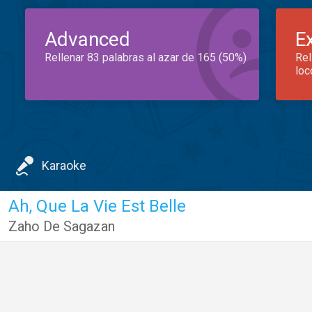
Advanced
E
Rellenar 83 palabras al azar de 165 (50%)
Rel
loc
Karaoke
Ah, Que La Vie Est Belle
Zaho De Sagazan