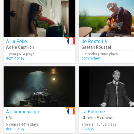
À La Folie
Je Reste Là
Adèle Castillon
Gaëtan Roussel
1 year | 614 plays
3 months | 2806 plays
dominohey
dominohey
À L'ammoniaque
La Bohème
PNL
Charles Aznavour
5 years | 4418 plays
9 years | 16408 plays
dominohey
ufbobbo