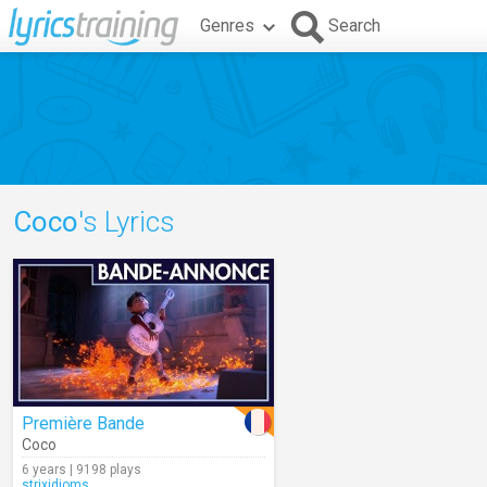
Genres
Search
Coco
's Lyrics
Première Bande
Coco
6 years | 9198 plays
strixidioms