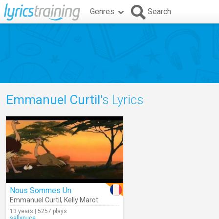
Genres
Search
Emmanuel Curtil
's Lyrics
Nous Sommes Un
Emmanuel Curtil
,
Kelly Marot
13 years | 5257 plays
sallypuce