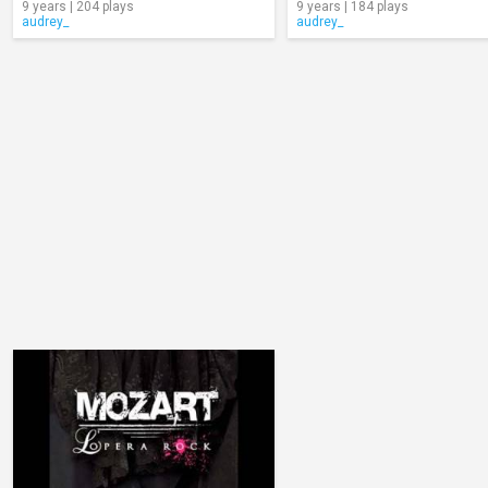
9 years | 204 plays
9 years | 184 plays
audrey_
audrey_