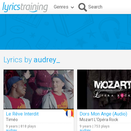
Genres
Search
Lyrics by
audrey_
Le Rêve Interdit
Dors Mon Ange (Audio)
Timéo
Mozart L'Opéra Rock
9 years | 818 plays
9 years | 753 plays
audrey_
audrey_