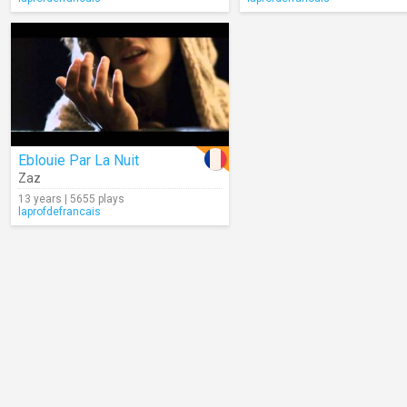
Eblouie Par La Nuit
Zaz
13 years | 5655 plays
laprofdefrancais