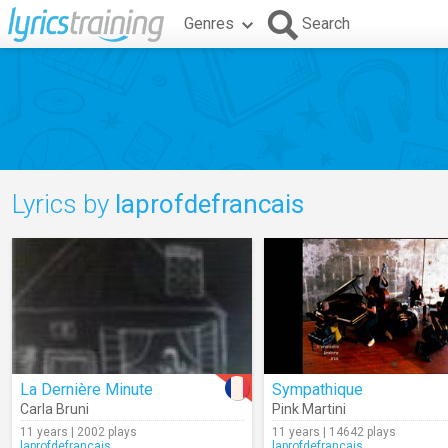
Genres
Search
Lyrics by
laprofdefrancais
La Dernière Minute
Sympathique
Carla Bruni
Pink Martini
11 years | 2002 plays
11 years | 14642 plays
laprofdefrancais
laprofdefrancais