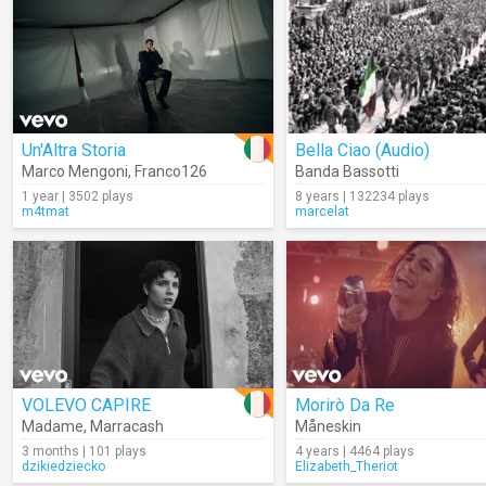
Un'Altra Storia
Bella Ciao (Audio)
Marco Mengoni
,
Franco126
Banda Bassotti
1 year | 3502 plays
8 years | 132234 plays
m4tmat
marcelat
VOLEVO CAPIRE
Morirò Da Re
Madame
,
Marracash
Måneskin
3 months | 101 plays
4 years | 4464 plays
dzikiedziecko
Elizabeth_Theriot