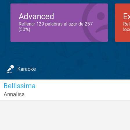
Advanced
E
Rellenar 129 palabras al azar de 257
Rel
(50%)
loc
Karaoke
Bellissima
Annalisa