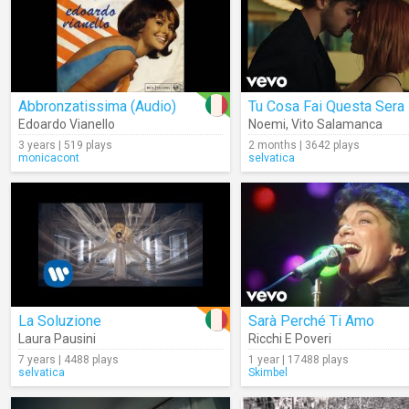
Abbronzatissima (Audio)
Tu Cosa Fai Questa Sera
Edoardo Vianello
Noemi
,
Vito Salamanca
3 years | 519 plays
2 months | 3642 plays
monicacont
selvatica
La Soluzione
Sarà Perché Ti Amo
Laura Pausini
Ricchi E Poveri
7 years | 4488 plays
1 year | 17488 plays
selvatica
Skimbel