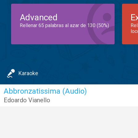
Advanced
E
Rellenar 65 palabras al azar de 130 (50%)
Rel
loc
Karaoke
Abbronzatissima (Audio)
Edoardo Vianello