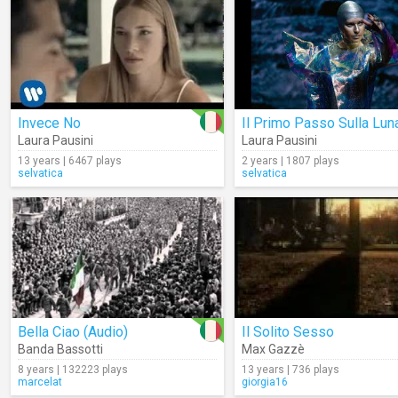
Invece No
Il Primo Passo Sulla Lun
Laura Pausini
Laura Pausini
13 years | 6467 plays
2 years | 1807 plays
selvatica
selvatica
Bella Ciao (Audio)
Il Solito Sesso
Banda Bassotti
Max Gazzè
8 years | 132223 plays
13 years | 736 plays
marcelat
giorgia16