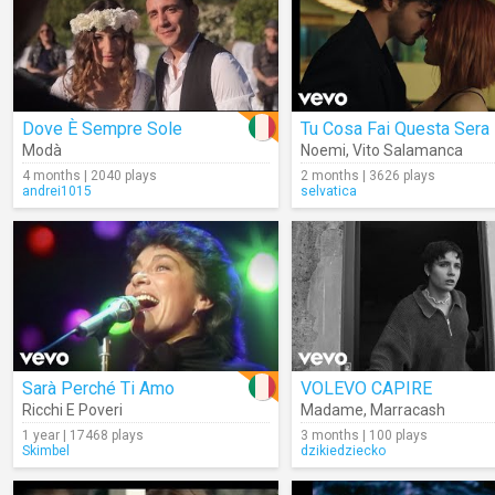
Dove È Sempre Sole
Tu Cosa Fai Questa Sera
Modà
Noemi
,
Vito Salamanca
4 months | 2040 plays
2 months | 3626 plays
andrei1015
selvatica
Sarà Perché Ti Amo
VOLEVO CAPIRE
Ricchi E Poveri
Madame
,
Marracash
1 year | 17468 plays
3 months | 100 plays
Skimbel
dzikiedziecko