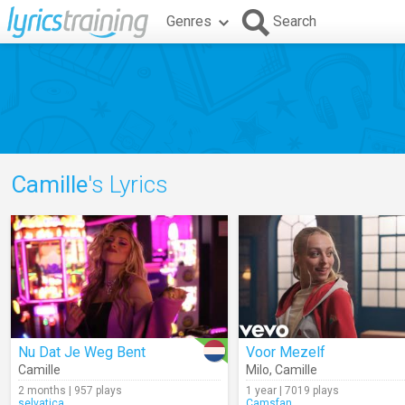
Genres
Search
Camille
's Lyrics
Nu Dat Je Weg Bent
Voor Mezelf
Camille
Milo
,
Camille
2 months | 957 plays
1 year | 7019 plays
selvatica
Camsfan