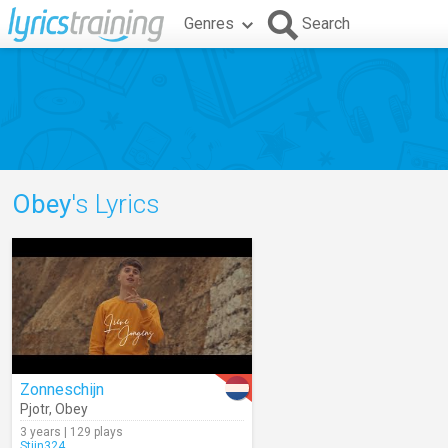
Genres
Search
Obey
's Lyrics
Zonneschijn
Pjotr
,
Obey
3 years | 129 plays
Stijn324