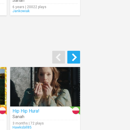
Sanah
6 years | 20022 plays
Jankowiak
Hip Hip Hura!
Sanah
3 months | 72 plays
Hawksbill85