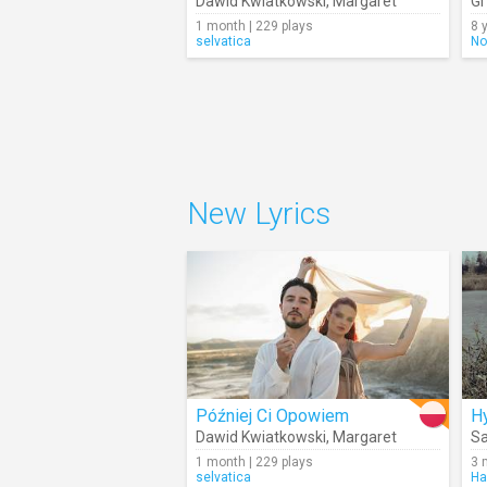
Dawid Kwiatkowski
,
Margaret
Gr
1 month | 229 plays
8 
selvatica
No
New Lyrics
Później Ci Opowiem
H
Dawid Kwiatkowski
,
Margaret
S
1 month | 229 plays
3 
selvatica
Ha