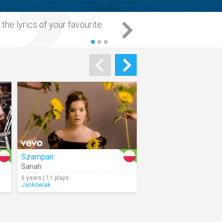
 the
lyrics
of your favourite
Szampan
Sanah
6 years | 11 plays
Jankowiak