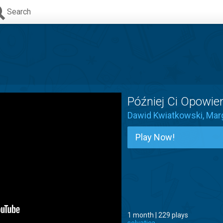
Search
Później Ci Opowi
Dawid Kwiatkowski
,
Mar
Play Now!
1 month | 229 plays