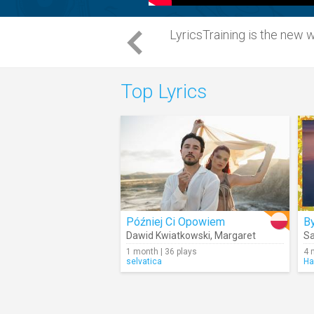
LyricsTraining is the new 
Top Lyrics
Później Ci Opowiem
By
Dawid Kwiatkowski
,
Margaret
S
1 month | 36 plays
4 
selvatica
Ha