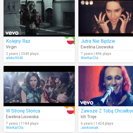
Kolejny Raz
Jutra Nie Będzie
Virgin
Ewelina Lisowska
2 years | 3349 plays
7 years | 896 plays
aleks9040
WerKarOla
W Stronę Słońca
Ewelina Lisowska
Ich Troje
7 years | 1184 plays
6 years | 1424 plays
WerKarOla
Jankowiak