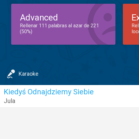
Advanced
E
Rellenar 111 palabras al azar de 221
Rel
(50%)
loc
Karaoke
Kiedyś Odnajdziemy Siebie
Jula