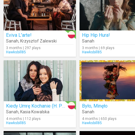
Eviva L'arte!
Hip Hip Hura!
Sanah
,
Krzysztof Zalewski
Sanah
3 months | 297 plays
3 months | 69 plays
Hawksbill85
Hawksbill85
Kiedy Umrę Kochanie (H. Poświatowska)
Było, Minęło
Sanah
,
Kasia Kowalska
Sanah
4 months | 112 plays
4 months | 650 plays
Hawksbill85
Hawksbill85