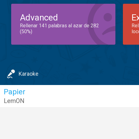
Advanced
E
Rellenar 141 palabras al azar de 282
Rel
(50%)
loc
Karaoke
Papier
LemON