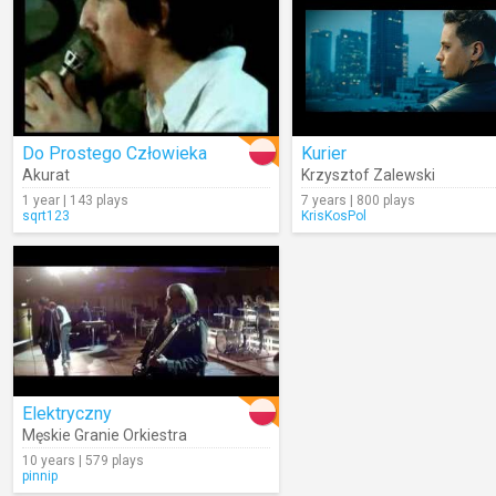
Do Prostego Człowieka
Kurier
Akurat
Krzysztof Zalewski
1 year | 143 plays
7 years | 800 plays
sqrt123
KrisKosPol
Elektryczny
Męskie Granie Orkiestra
10 years | 579 plays
pinnip