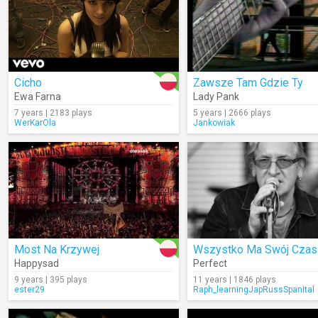
Cicho
Zawsze Tam Gdzie Ty
Ewa Farna
Lady Pank
7 years | 2183 plays
5 years | 2666 plays
WerKarOla
Jankowiak
Most Na Krzywej
Wszystko Ma Swój Czas
Happysad
Perfect
9 years | 395 plays
11 years | 1846 plays
ester29
Raph_learningJapRussSpanItal