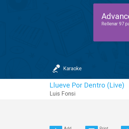
Advanc
Rellenar 97 p
Karaoke
Llueve Por Dentro (Live)
Luis Fonsi
Add
Print