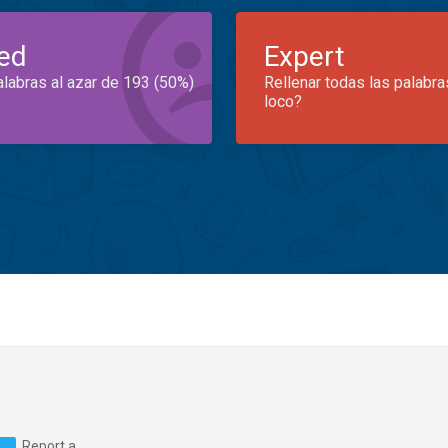
ed
Expert
alabras al azar de 193 (50%)
Rellenar todas las palabra
loco?
Report a