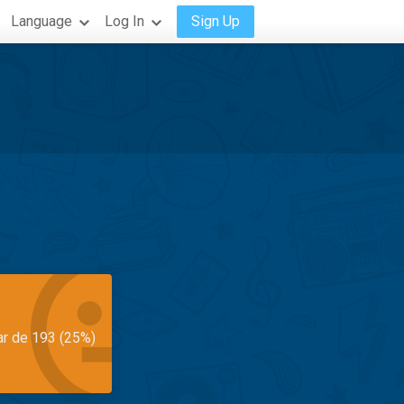
Language
Log In
Sign Up
ar de 193 (25%)