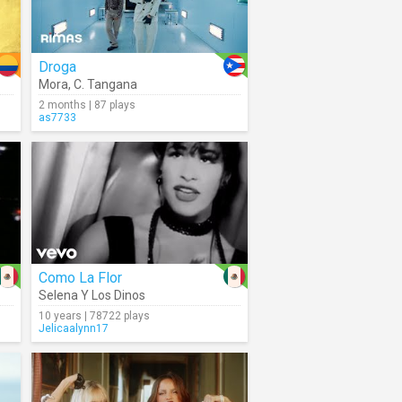
Droga
Mora
,
C. Tangana
2 months | 87 plays
as7733
Como La Flor
Selena Y Los Dinos
10 years | 78722 plays
Jelicaalynn17