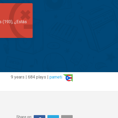
s (193), ¿Estás
9 years | 684 plays |
pameti
Share on: