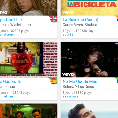
ps Don't Lie
La Bicicleta (Audio)
akira
,
Wyclef Jean
Carlos Vives
,
Shakira
 years | 82308 plays
10 years | 30838 plays
enaforero
adgv98
e Gustas Tú
No Me Queda Mas
anu Chao
Selena Y Los Dinos
 years | 128243 plays
8 years | 8830 plays
nnielilian
sassifrass