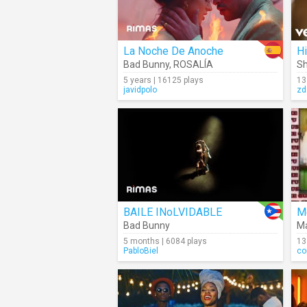
La Noche De Anoche
Hi
Bad Bunny
,
ROSALÍA
Sh
5 years | 16125 plays
13
javidpolo
zd
BAILE INoLVIDABLE
M
Bad Bunny
M
5 months | 6084 plays
13
PabloBiel
co