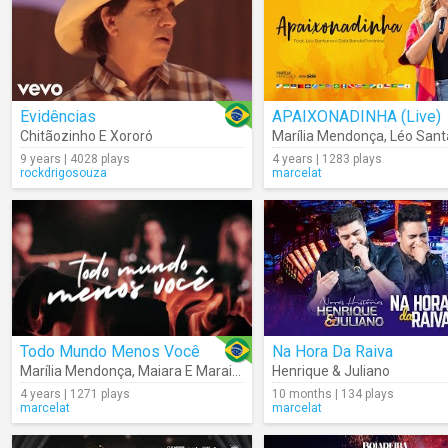
Evidências
APAIXONADINHA (Live)
Chitãozinho E Xororó
Marília Mendonça
,
Léo San
9 years | 4028 plays
4 years | 1283 plays
rockdrigosouza
marcelat
Todo Mundo Menos Você
Na Hora Da Raiva
Marília Mendonça
,
Maiara E Maraisa
Henrique & Juliano
4 years | 1271 plays
10 months | 134 plays
marcelat
marcelat