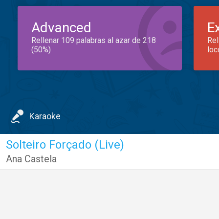
Advanced
E
Rellenar 109 palabras al azar de 218
Rel
(50%)
loc
Karaoke
Solteiro Forçado (Live)
Ana Castela