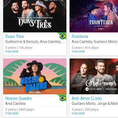
Duas Três
Fronteira
Guilherme & Benuto
,
Ana Castela
,
Adriano Rhod
Ana Castela
,
Gustavo Mioto
3 years | 156 plays
2 years | 416 plays
marcelat
marcelat
Nosso Quadro
Anti-Amor (Live)
Ana Castela
Gustavo Mioto
,
Jorge & Mat
3 years | 4469 plays
3 years | 205 plays
marcelat
marcelat