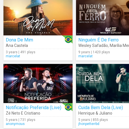
Dona De Mim
Ninguém É De Ferro
Ana Castela
Wesley Safadão
,
Marília M
3 years | 491 plays
9 years | 1420 plays
marcelat
marcelat
Notificação Preferida (Live)
Cuida Bem Dela (Live)
Zé Neto E Cristiano
Henrique & Juliano
5 years | 731 plays
5 years | 855 plays
anonymous
jhonpetterrbd