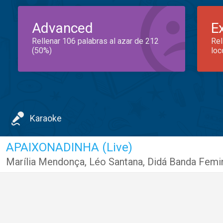
Advanced
E
Rellenar 106 palabras al azar de 212
Rel
(50%)
loc
Karaoke
APAIXONADINHA (Live)
Marília Mendonça
,
Léo Santana
,
Didá Banda Femi