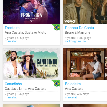
Fronteira
Passou Da Conta
Ana Castela
,
Gustavo Mioto
Bruno E Marrone
2 years | 415 plays
9 years | 1083 plays
marcelat
rockdrigosouza
Canudinho
Boiadeira
Gusttavo Lima
,
Ana Castela
Ana Castela
2 years | 366 plays
2 years | 486 plays
marcelat
marcelat