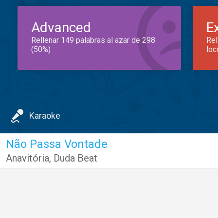
Advanced
E
Rellenar 149 palabras al azar de 298
Rel
(50%)
loc
Karaoke
Não Passa Vontade
Anavitória
,
Duda Beat