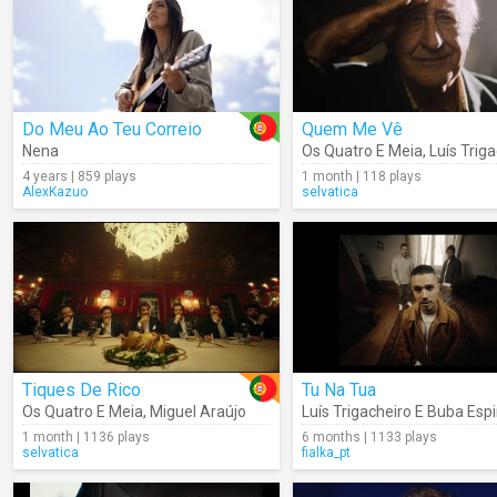
Do Meu Ao Teu Correio
Quem Me Vê
Nena
Os Quatro E Meia
,
Luís Trig
4 years | 859 plays
1 month | 118 plays
AlexKazuo
selvatica
Tiques De Rico
Tu Na Tua
Os Quatro E Meia
,
Miguel Araújo
Luís Trigacheiro E Buba Esp
1 month | 1136 plays
6 months | 1133 plays
selvatica
fialka_pt