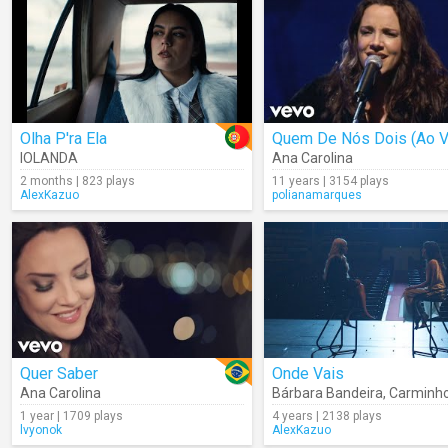
Olha P'ra Ela
Quem De Nós Dois (Ao V
IOLANDA
Ana Carolina
2 months | 823 plays
11 years | 3154 plays
AlexKazuo
polianamarques
Quer Saber
Onde Vais
Ana Carolina
Bárbara Bandeira
,
Carminh
1 year | 1709 plays
4 years | 2138 plays
lvyonok
AlexKazuo