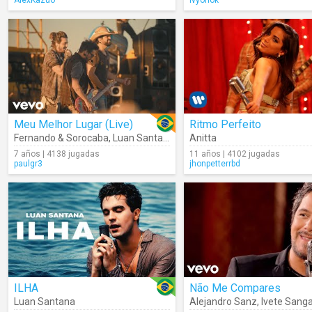
AlexKazuo
lvyonok
Meu Melhor Lugar (Live)
Ritmo Perfeito
Fernando & Sorocaba
,
Luan Santana
,
Jetlag Music
Anitta
7 años | 4138 jugadas
11 años | 4102 jugadas
paulgr3
jhonpetterrbd
ILHA
Não Me Compares
Luan Santana
Alejandro Sanz
,
Ivete Sanga