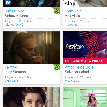
Sim Ou Não
Trem Bala
Anitta
,
Maluma
Ana Vilela
10 years | 9283 plays
9 years | 8918 plays
luizricardo_96
marcelat
Te Vivo
Amar Pelos Dois
Luan Santana
Salvador Sobral
13 years | 8497 plays
9 years | 8316 plays
gigeroa18
AlexKazuo