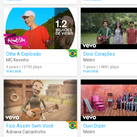
Olha A Explosão
Dois Corações
MC Kevinho
Melim
9 years | 15790 plays
7 years | 14881 plays
marcelat
marcelat
Fico Assim Sem Você
Ouvi Dizer
Adriana Calcanhotto
Melim