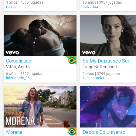
3 años | 4075 jugadas
13 años | 3957 jugadas
robrcb
selvatica
Complicado
Se Me Deixasses Ser
Vitão
,
Anitta
Tiago Bettencourt
6 años | 3802 jugadas
2 años | 3799 jugadas
luizricardo_96
kubasamolot
Morena
Depois Do Universo