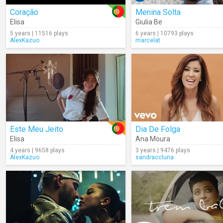
Coração
Menina Solta
Elisa
Giulia Be
5 years | 11516 plays
6 years | 10793 plays
AlexKazuo
marcelat
Este Meu Jeito
Dia De Folga
Elisa
Ana Moura
4 years | 9658 plays
3 years | 9476 plays
AlexKazuo
sandraccluna