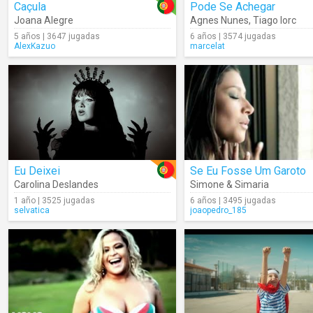
Caçula
Pode Se Achegar
Joana Alegre
Agnes Nunes
,
Tiago Iorc
5 años | 3647 jugadas
6 años | 3574 jugadas
AlexKazuo
marcelat
Eu Deixei
Se Eu Fosse Um Garoto
Carolina Deslandes
Simone & Simaria
1 año | 3525 jugadas
6 años | 3495 jugadas
selvatica
joaopedro_185