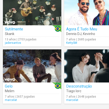
Sutilmente
Agora É Tudo Meu
Skank
Dennis DJ
,
Kevinho
13 años | 2703 jugadas
7 años | 2685 jugadas
jadersantos
KettySM
Gelo
Desconstrução
Melim
Tiago Iorc
7 años | 2657 jugadas
7 años | 2648 jugadas
marcelat
marcelat