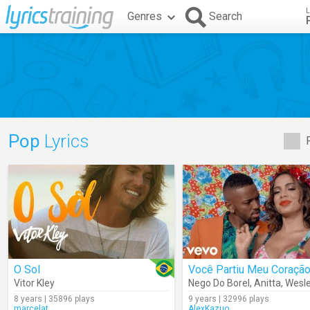
L
Genres
Search
Pop
Lyrics
O Sol
Você Partiu Meu Coraçã
Vitor Kley
Nego Do Borel
,
Anitta
,
Wesley 
8 years | 35896 plays
9 years | 32996 plays
marcelat
AlexKazuo