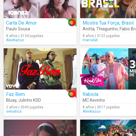
Carta De Amor
Mostra Tua Força, Brasil
Paulo Sousa
Anitta
,
Thiaguinho
,
Fabio B
8 años | 3134 jugadas
8 años | 3132 jugadas
AlexKazuo
marcelat
Faz Bem
Rabiola
Bluay
,
Julinho KSD
MC Kevinho
2 años | 3043 jugadas
8 años | 3017 jugadas
selvatica
AlexKazuo