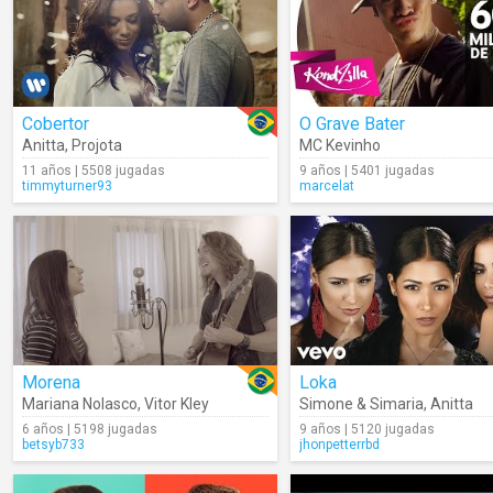
Cobertor
O Grave Bater
Anitta
,
Projota
MC Kevinho
11 años | 5508 jugadas
9 años | 5401 jugadas
timmyturner93
marcelat
Morena
Loka
Mariana Nolasco
,
Vitor Kley
Simone & Simaria
,
Anitta
6 años | 5198 jugadas
9 años | 5120 jugadas
betsyb733
jhonpetterrbd