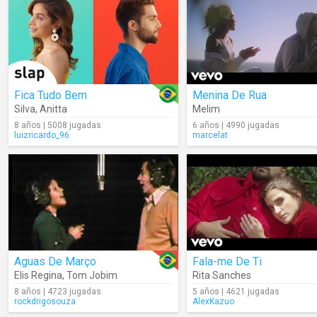
Fica Tudo Bem
Menina De Rua
Silva
,
Anitta
Melim
8 años | 5008 jugadas
6 años | 4990 jugadas
luizricardo_96
marcelat
Aguas De Março
Fala-me De Ti
Elis Regina
,
Tom Jobim
Rita Sanches
8 años | 4723 jugadas
5 años | 4621 jugadas
rockdrigosouza
AlexKazuo