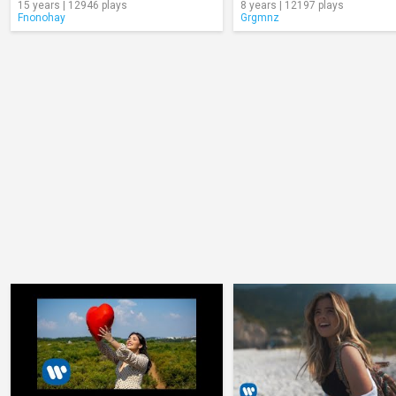
15 years | 12946 plays
8 years | 12197 plays
Fnonohay
Grgmnz