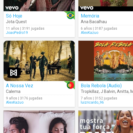
Só Hoje
Memória
Jota Quest
Ana Bacalhau
11 años | 3191 jugadas
6 años | 3187 jugadas
JoaoPedro19
AlexKazuo
A Nossa Vez
Bola Rebola (Audio)
Calema
Tropkillaz
,
J Balvin
,
Anitta
,
M
9 años | 3176 jugadas
7 años | 3152 jugadas
AlexKazuo
luizricardo_96