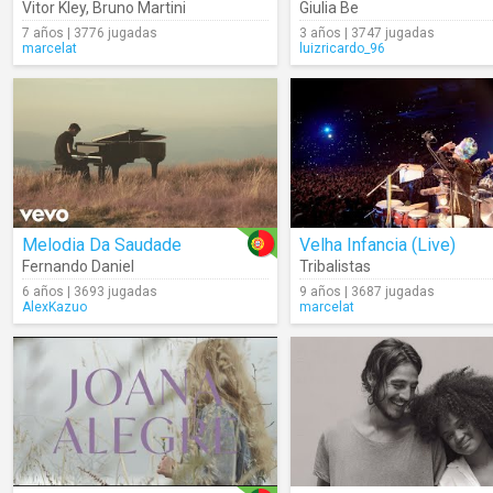
Vitor Kley
,
Bruno Martini
Giulia Be
7 años | 3776 jugadas
3 años | 3747 jugadas
marcelat
luizricardo_96
Melodia Da Saudade
Velha Infancia (Live)
Fernando Daniel
Tribalistas
6 años | 3693 jugadas
9 años | 3687 jugadas
AlexKazuo
marcelat