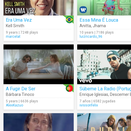
Era Uma Vez
Essa Mina É Louca
Kell Smith
Anitta
,
Jhama
9 years | 7248 plays
10 years | 7186 plays
marcelat
luizricardo_96
A Fugir De Ser
Bárbara Tinoco
Enrique Iglesias
,
Descemer 
5 years | 6636 plays
7 años | 6582 jugadas
AlexKazuo
ivissonfelix