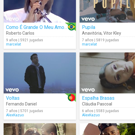
Como É Grande O Meu Amor Por Você (Live)
Pupila
Roberto Carlos
Anavitória
,
Vitor Kley
9 años | 5921 jugadas
7 años | 5819 jugadas
marcelat
marcelat
Voltas
Espalha Brasas
Fernando Daniel
Cláudia Pascoal
7 años | 5701 jugadas
6 años | 5583 jugadas
AlexKazuo
AlexKazuo