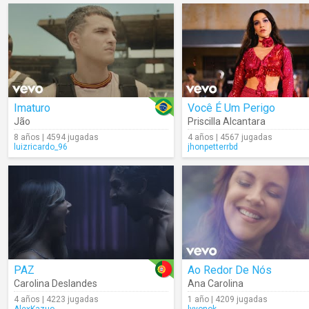
Imaturo
Você É Um Perigo
Jão
Priscilla Alcantara
8 años | 4594 jugadas
4 años | 4567 jugadas
luizricardo_96
jhonpetterrbd
PAZ
Ao Redor De Nós
Carolina Deslandes
Ana Carolina
4 años | 4223 jugadas
1 año | 4209 jugadas