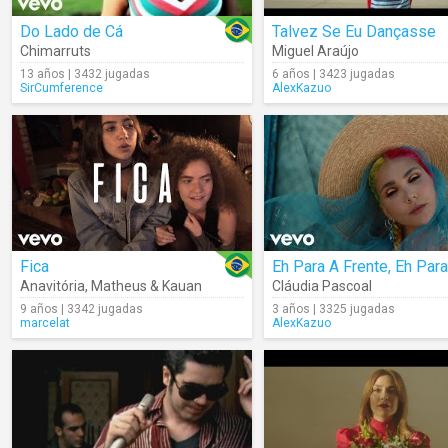
Do Lado de Cá
Talvez Se Eu Dançasse
Chimarruts
Miguel Araújo
13 años | 3432 jugadas
6 años | 3423 jugadas
SirCumference
AlexKazuo
Fica
Anavitória
,
Matheus & Kauan
Cláudia Pascoal
9 años | 3342 jugadas
3 años | 3325 jugadas
marcelat
AlexKazuo