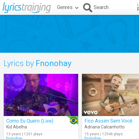
L
Genres
Search
Lyrics by
Fnonohay
Como Eu Quero (Live)
Fico Assim Sem Você
Kid Abelha
Adriana Calcanhotto
13 years | 1261 plays
15 years | 12946 plays
fnonohay
Fnonohay