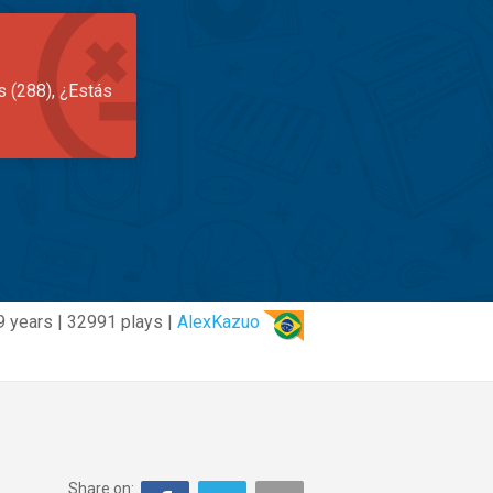
s (288), ¿Estás
9 years | 32991 plays |
AlexKazuo
Share on: