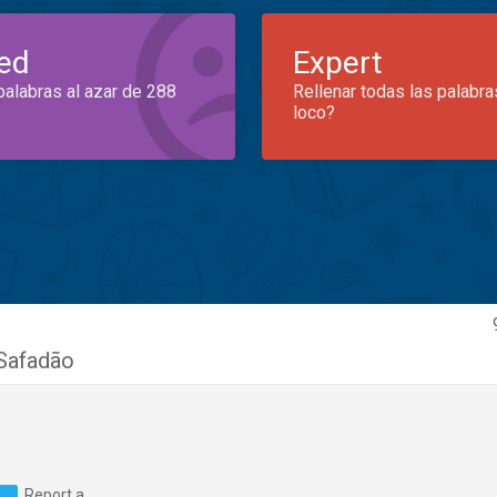
ed
Expert
palabras al azar de 288
Rellenar todas las palabra
loco?
Safadão
Report a