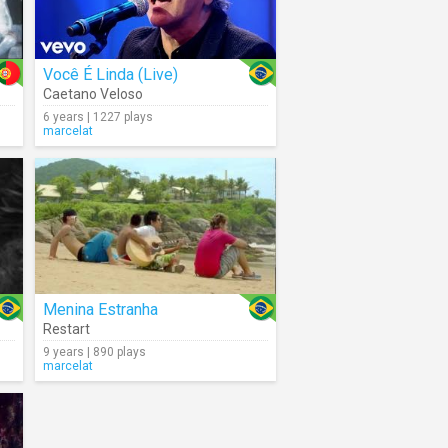
Você É Linda (Live)
Caetano Veloso
6 years | 1227 plays
marcelat
Menina Estranha
Restart
9 years | 890 plays
marcelat