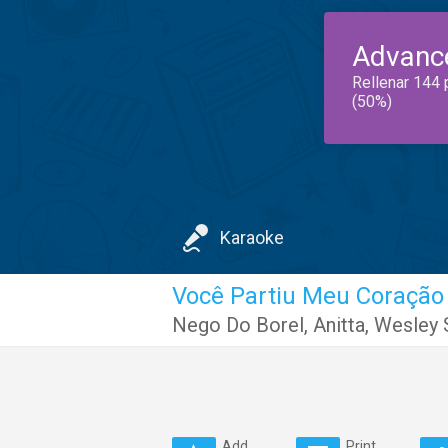
Advanc
Rellenar 144 
(50%)
Karaoke
Você Partiu Meu Coração
Nego Do Borel
,
Anitta
,
Wesley 
Add
Print