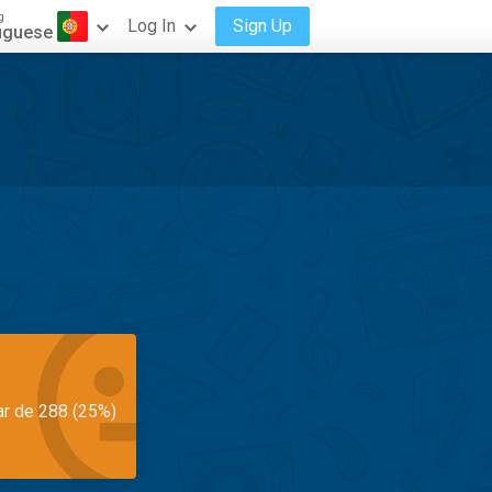
g
Log In
Sign Up
uguese
ar de 288 (25%)