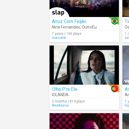
Arroz Com Feijão
T
Nina Fernandes
,
OutroEu
Os
7 years | 106 plays
1 
marcelat
se
Olha P'ra Ela
A
IOLANDA
An
2 months | 814 plays
1 
AlexKazuo
lv