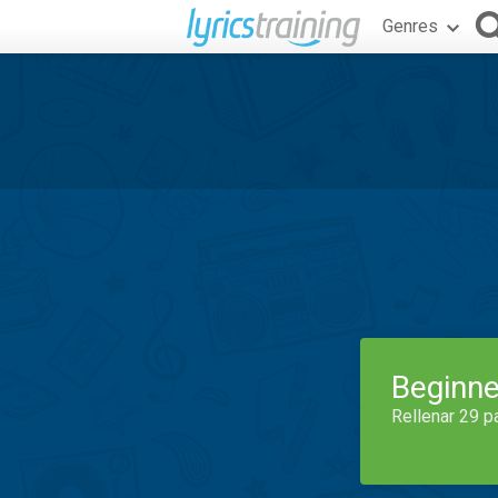
Genres
Beginne
Rellenar 29 p