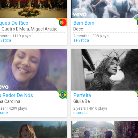
iques De Rico
Bem Bom
 Quatro E Meia
,
Miguel Araújo
Doce
month | 1119 plays
2 months | 308 plays
lvatica
selvatica
o Redor De Nós
Perfeita
a Carolina
Giulia Be
year | 4209 plays
2 years | 4610 plays
yonok
marcelat