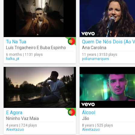
Tu Na Tua
Quem De Nós Dois (Ao V
Luís Trigacheiro E Buba Espinho
Ana Carolina
6 months | 1131 plays
11 years | 3153 plays
fialka_pt
polianamarques
E Agora
Álcool
Nininho Vaz Maia
Jão
4 years | 724 plays
8 years | 525 plays
AlexKazuo
AlexKazuo