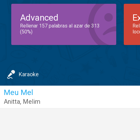
Advanced
E
Rellenar 157 palabras al azar de 313
Rel
(50%)
loc
Karaoke
Meu Mel
Anitta
,
Melim