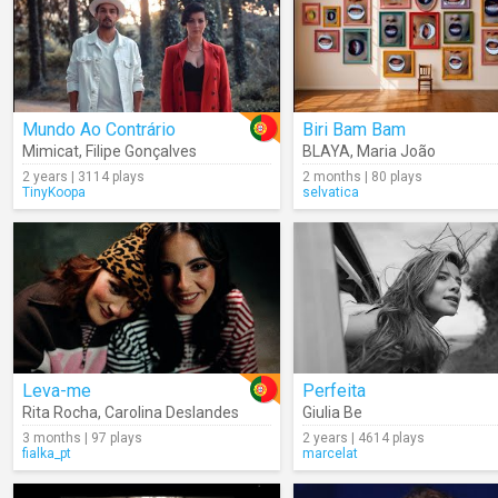
Mundo Ao Contrário
Biri Bam Bam
Mimicat
,
Filipe Gonçalves
BLAYA
,
Maria João
2 years | 3114 plays
2 months | 80 plays
TinyKoopa
selvatica
Leva-me
Perfeita
Rita Rocha
,
Carolina Deslandes
Giulia Be
3 months | 97 plays
2 years | 4614 plays
fialka_pt
marcelat