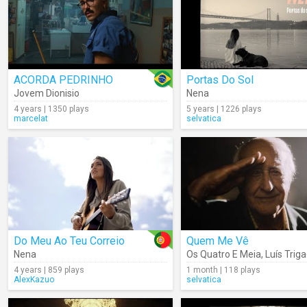
ACORDA PEDRINHO
Portas Do Sol
Jovem Dionisio
Nena
4 years | 1350 plays
5 years | 1226 plays
marcelat
selvatica
Do Meu Ao Teu Correio
Quem Me Vê
Nena
Os Quatro E Meia
,
Luís Trig
4 years | 859 plays
1 month | 118 plays
AlexKazuo
selvatica