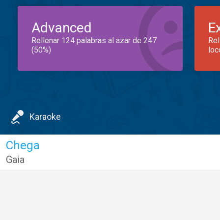
Advanced
E
Rellenar 124 palabras al azar de 247
Rel
(50%)
loc
Karaoke
Chega
Gaia