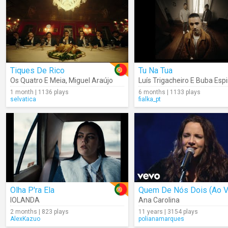
Tiques De Rico
Tu Na Tua
Os Quatro E Meia
,
Miguel Araújo
Luís Trigacheiro E Buba Esp
1 month | 1136 plays
6 months | 1133 plays
selvatica
fialka_pt
Olha P'ra Ela
Quem De Nós Dois (Ao V
IOLANDA
Ana Carolina
2 months | 823 plays
11 years | 3154 plays
AlexKazuo
polianamarques