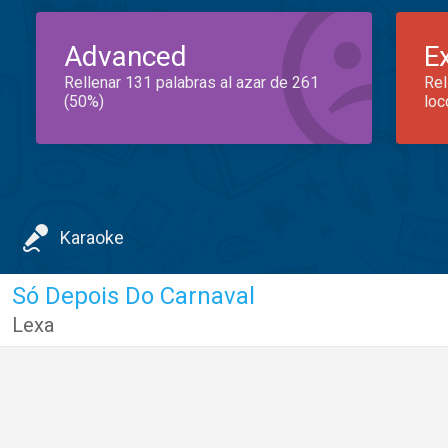
Advanced
E
Rellenar 131 palabras al azar de 261
Rel
(50%)
loc
Karaoke
Só Depois Do Carnaval
Lexa