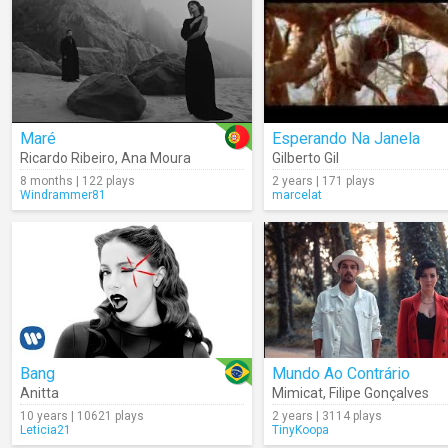
Maré
Esperando Na Janela
Ricardo Ribeiro
,
Ana Moura
Gilberto Gil
8 months | 122 plays
2 years | 171 plays
Windrammer81
marcelat
Bang
Mundo Ao Contrário
Anitta
Mimicat
,
Filipe Gonçalves
10 years | 10621 plays
2 years | 3114 plays
Leticia21
TinyKoopa