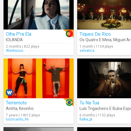
Olha P'ra Ela
Tiques De Rico
IOLANDA
Os Quatro E Meia
,
Miguel Ar
2 months | 822 plays
1 month | 1134 plays
AlexKazuo
selvatica
Terremoto
Tu Na Tua
Anitta
,
Kevinho
Luís Trigacheiro E Buba Esp
7 years | 14012 plays
6 months | 1132 plays
luizricardo_96
fialka_pt