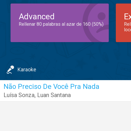
Advanced
E
Rellenar 80 palabras al azar de 160 (50%)
Rel
loc
Karaoke
Não Preciso De Você Pra Nada
Luísa Sonza
,
Luan Santana