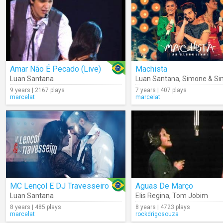
Amar Não É Pecado (Live)
Machista
Luan Santana
Luan Santana
,
Simone & Si
9 years | 2167 plays
7 years | 407 plays
marcelat
marcelat
MC Lençol E DJ Travesseiro
Aguas De Março
Luan Santana
Elis Regina
,
Tom Jobim
8 years | 485 plays
8 years | 4723 plays
marcelat
rockdrigosouza