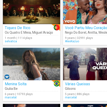
Tiques De Rico
Você Partiu Meu Coraçã
Os Quatro E Meia
,
Miguel Araújo
Nego Do Borel
,
Anitta
,
Wesley 
1 month | 1114 plays
9 years | 32991 plays
selvatica
AlexKazuo
Menina Solta
Várias Queixas
Giulia Be
Gilsons
6 years | 10793 plays
5 years | 886 plays
marcelat
marcelat