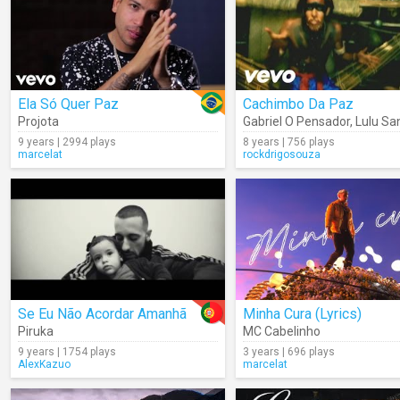
Ela Só Quer Paz
Cachimbo Da Paz
Projota
Gabriel O Pensador
,
Lulu Sa
9 years | 2994 plays
8 years | 756 plays
marcelat
rockdrigosouza
Se Eu Não Acordar Amanhã
Minha Cura (Lyrics)
Piruka
MC Cabelinho
9 years | 1754 plays
3 years | 696 plays
AlexKazuo
marcelat