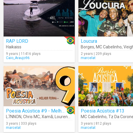
RAP LORD
Loucura
Haikaiss
Borges
,
MC Cabelinho
,
Veig
9 years | 11416 plays
2 years | 209 plays
Caio_Araujo96
marcelat
Poesia Acústica #9 - Melhor Forma
Poesia Acústica #13
L7NNON
,
Chris MC
,
Xamã
,
Lourena
,
Cesar Mc
MC Cabelinho
,
Djonga
,
Filipe Ret
,
Tz Da Corone
3 years | 333 plays
3 years | 812 plays
marcelat
marcelat