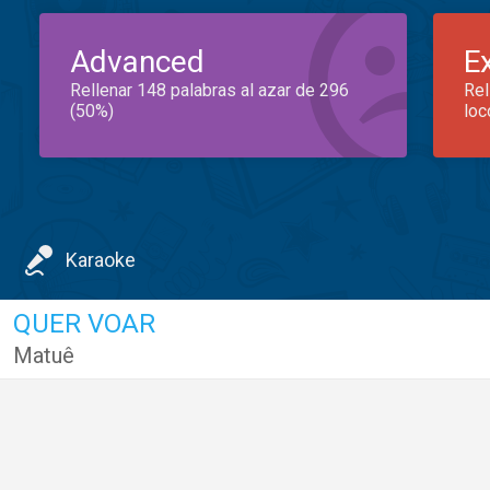
Advanced
E
Rellenar 148 palabras al azar de 296
Rel
(50%)
loc
Karaoke
QUER VOAR
Matuê