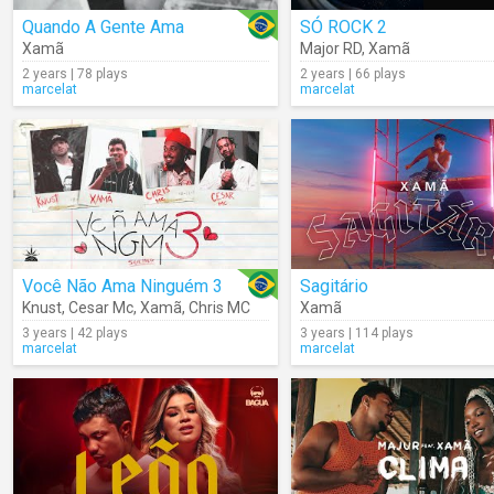
Quando A Gente Ama
SÓ ROCK 2
Xamã
Major RD
,
Xamã
2 years | 78 plays
2 years | 66 plays
marcelat
marcelat
Você Não Ama Ninguém 3
Sagitário
Knust
,
Cesar Mc
,
Xamã
,
Chris MC
Xamã
3 years | 42 plays
3 years | 114 plays
marcelat
marcelat