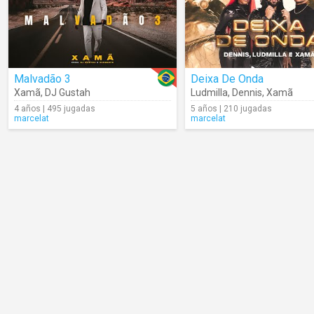
Malvadão 3
Deixa De Onda
Xamã
,
DJ Gustah
Ludmilla
,
Dennis
,
Xamã
4 años | 495 jugadas
5 años | 210 jugadas
marcelat
marcelat