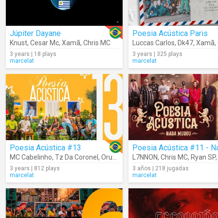
Júpiter Dayane
Poesia Acústica Paris
Knust
,
Cesar Mc
,
Xamã
,
Chris MC
Luccas Carlos
,
Dk47
,
Xamã
,
3 years | 18 plays
3 years | 325 plays
marcelat
marcelat
Poesia Acústica #13
MC Cabelinho
,
Tz Da Coronel
,
Oruam
,
L7NNON
L7NNON
,
Chefin
,
Chris MC
,
N.I.N.A
,
Ryan SP
,
Chris
3 years | 812 plays
3 años | 218 jugadas
marcelat
marcelat