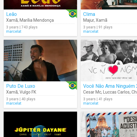
Leão
Clima
Xamã
,
Marília Mendonça
Majur
,
Xamã
3 years | 743 plays
3 years | 91 plays
marcelat
marcelat
Puto De Luxo
Você Não Ama Ninguém 
Xamã
,
Vulgo FK
Cesar Mc
,
Luccas Carlos
,
Ch
3 years | 40 plays
3 years | 41 plays
marcelat
marcelat