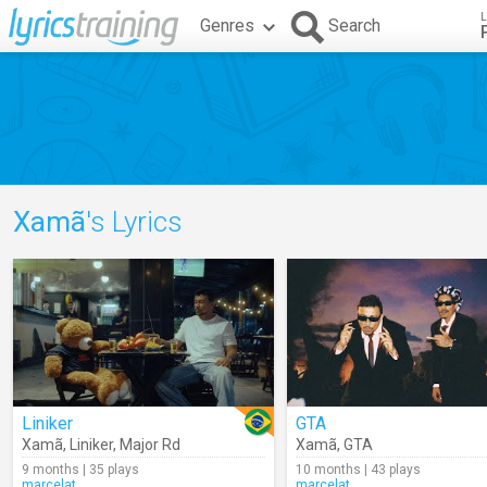
L
Genres
Search
Xamã
's Lyrics
Liniker
GTA
Xamã
,
Liniker
,
Major Rd
Xamã
,
GTA
9 months | 35 plays
10 months | 43 plays
marcelat
marcelat