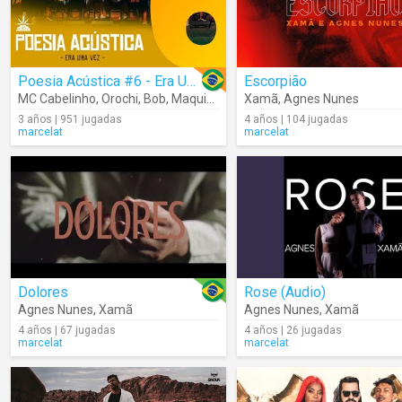
Poesia Acústica #6 - Era Uma Vez
Escorpião
MC Cabelinho
,
Orochi
,
Bob
,
Maquiny
,
Azzy
Xamã
,
Filipe Ret
,
Agnes Nunes
,
Dudu
,
Xamã
3 años | 951 jugadas
4 años | 104 jugadas
marcelat
marcelat
Dolores
Rose (Audio)
Agnes Nunes
,
Xamã
Agnes Nunes
,
Xamã
4 años | 67 jugadas
4 años | 26 jugadas
marcelat
marcelat