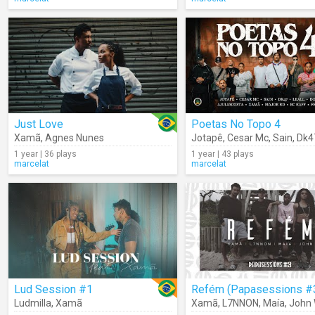
Just Love
Poetas No Topo 4
Xamã
,
Agnes Nunes
Jotapê
,
Cesar Mc
,
Sain
,
Dk4
1 year | 36 plays
1 year | 43 plays
marcelat
marcelat
Lud Session #1
Refém (Papasessions #
Ludmilla
,
Xamã
Xamã
,
L7NNON
,
Maía
,
John