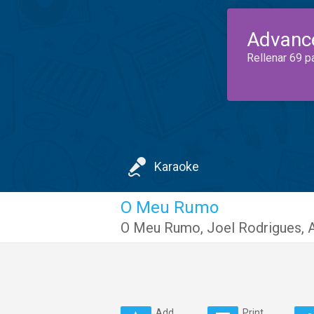
Advanc
Rellenar 69 p
Karaoke
O Meu Rumo
O Meu Rumo
,
Joel Rodrigues
,
A
Add
Print