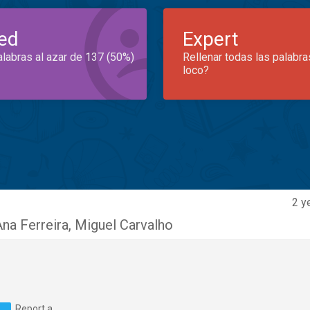
ed
Expert
alabras al azar de 137 (50%)
Rellenar todas las palabra
loco?
2 y
na Ferreira
,
Miguel Carvalho
Report a