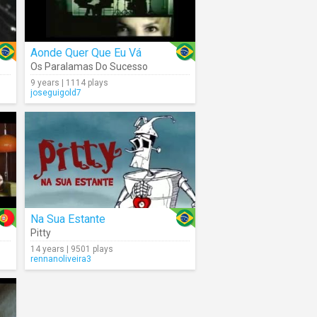
Aonde Quer Que Eu Vá
Os Paralamas Do Sucesso
9 years | 1114 plays
joseguigold7
Na Sua Estante
Pitty
14 years | 9501 plays
rennanoliveira3