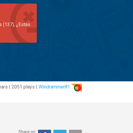
s (137), ¿Estás
ears | 2051 plays |
Windrammer81
Share on: