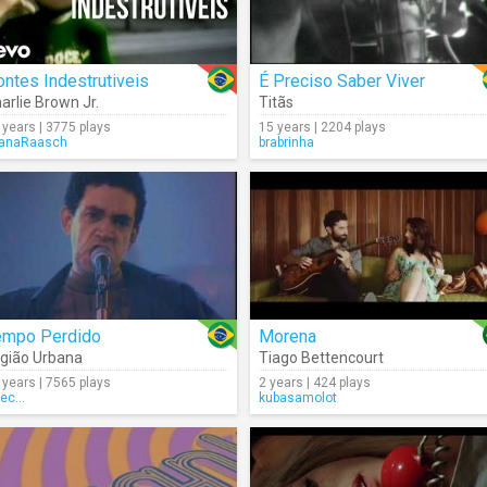
ntes Indestrutiveis
É Preciso Saber Viver
arlie Brown Jr.
Titãs
 years | 3775 plays
15 years | 2204 plays
anaRaasch
brabrinha
empo Perdido
Morena
gião Urbana
Tiago Bettencourt
 years | 7565 plays
2 years | 424 plays
ec...
kubasamolot