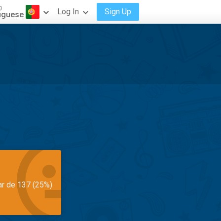
g
Log In
Sign Up
uguese
ar de 137 (25%)