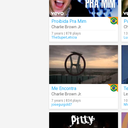
Proibida Pra Mim
Po
Charlie Brown Jr.
Ch
7 years | 878 plays
13
TheSuperLeticia
Lu
Me Encontra
T
Charlie Brown Jr.
Le
7 years | 834 plays
10
joseguigold7
Nh