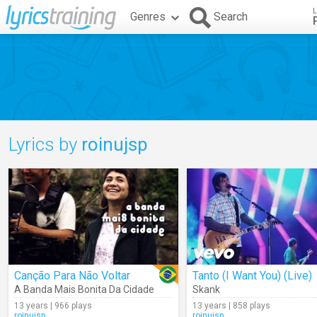
L
Genres
Search
Lyrics by
roinujsp
Canção Para Não Voltar
Tanto (I Want You) (Live)
A Banda Mais Bonita Da Cidade
Skank
13 years | 966 plays
13 years | 858 plays
roinujsp
roinujsp