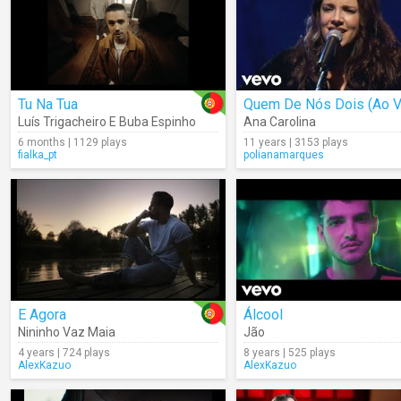
Tu Na Tua
Quem De Nós Dois (Ao V
Luís Trigacheiro E Buba Espinho
Ana Carolina
6 months | 1129 plays
11 years | 3153 plays
fialka_pt
polianamarques
E Agora
Álcool
Nininho Vaz Maia
Jão
4 years | 724 plays
8 years | 525 plays
AlexKazuo
AlexKazuo