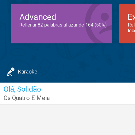
Advanced
E
Rellenar 82 palabras al azar de 164 (50%)
Rel
loc
Karaoke
Olá, Solidão
Os Quatro E Meia