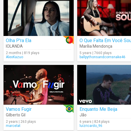
Olha P'ra Ela
O Que Falta Em Você So
IOLANDA
Marília Mendonça
2 months | 819 plays
5 years | 7660 plays
AlexKazuo
ballpythonsandcornsnake46
Vamos Fugir
Enquanto Me Beija
Gilberto Gil
Jão
2 years | 263 plays
6 years | 824 plays
marcelat
luizricardo_96