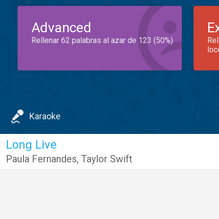
Advanced
E
Rellenar 62 palabras al azar de 123 (50%)
Rel
loc
Karaoke
Long Live
Paula Fernandes
,
Taylor Swift