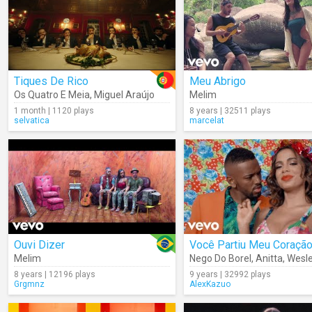
Tiques De Rico
Meu Abrigo
Os Quatro E Meia
,
Miguel Araújo
Melim
1 month | 1120 plays
8 years | 32511 plays
selvatica
marcelat
Ouvi Dizer
Você Partiu Meu Coraçã
Melim
Nego Do Borel
,
Anitta
,
Wesley 
8 years | 12196 plays
9 years | 32992 plays
Grgmnz
AlexKazuo