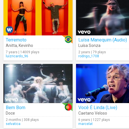
Terremoto
Luísa Manequim (Audio)
Anitta
,
Kevinho
Luísa Sonza
7 years | 14009 plays
2 years | 79 plays
luizricardo_96
rodrigo_1708
Bem Bom
Você É Linda (Live)
Doce
Caetano Veloso
2 months | 308 plays
6 years | 1227 plays
selvatica
marcelat