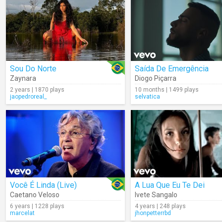
Sou Do Norte
Saída De Emergência
Zaynara
Diogo Piçarra
2 years | 1870 plays
10 months | 1499 plays
jaopedroreal_
selvatica
Você É Linda (Live)
A Lua Que Eu Te Dei
Caetano Veloso
Ivete Sangalo
6 years | 1228 plays
4 years | 248 plays
marcelat
jhonpetterrbd