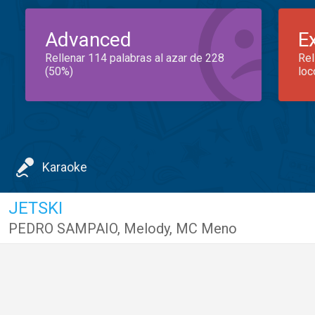
Advanced
E
Rellenar 114 palabras al azar de 228
Rel
(50%)
loc
Karaoke
JETSKI
PEDRO SAMPAIO
,
Melody
,
MC Meno