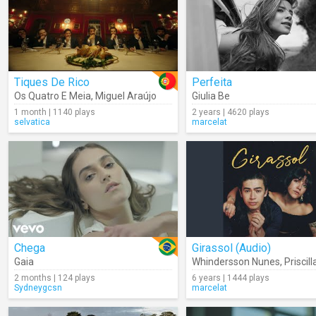
Tiques De Rico
Perfeita
Os Quatro E Meia
,
Miguel Araújo
Giulia Be
1 month | 1140 plays
2 years | 4620 plays
selvatica
marcelat
Chega
Girassol (Audio)
Gaia
Whindersson Nunes
,
Priscilla 
2 months | 124 plays
6 years | 1444 plays
Sydneygcsn
marcelat