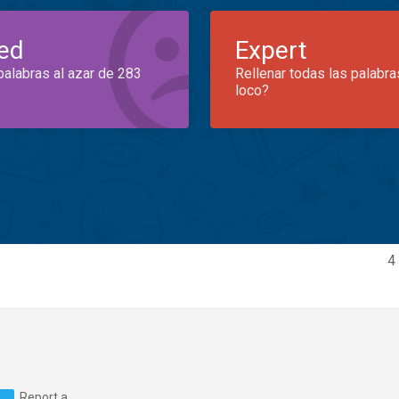
ed
Expert
palabras al azar de 283
Rellenar todas las palabra
loco?
4
Report a