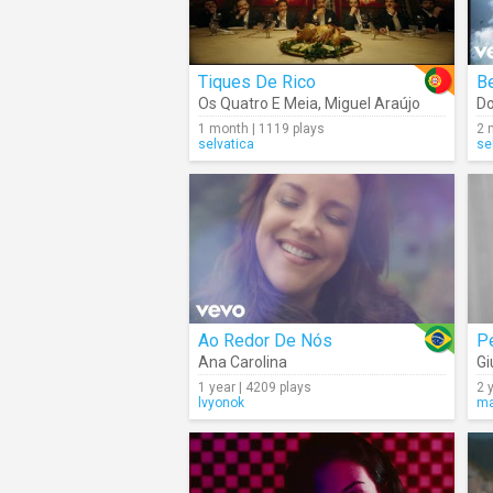
Tiques De Rico
B
Os Quatro E Meia
,
Miguel Araújo
D
1 month | 1119 plays
2 
selvatica
se
Ao Redor De Nós
Pe
Ana Carolina
Gi
1 year | 4209 plays
2 
lvyonok
ma