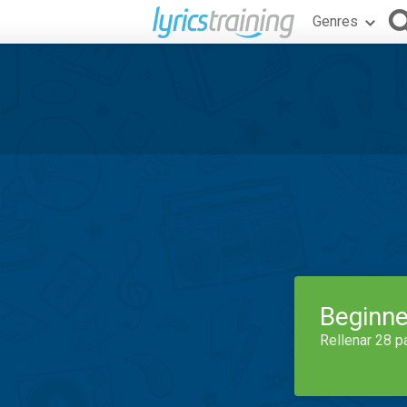
Genres
Beginne
Rellenar 28 p