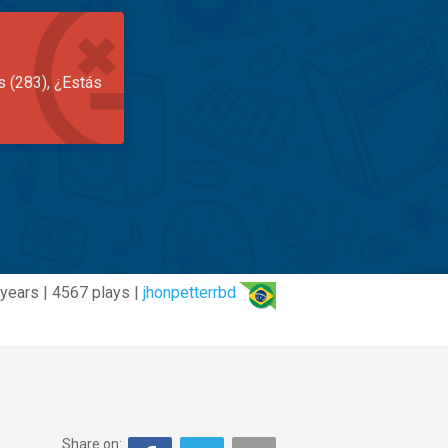
s (283), ¿Estás
 years | 4567 plays |
jhonpetterrbd
Share on: