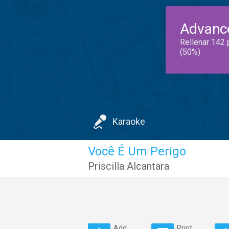
Advanc
Rellenar 142 
(50%)
Karaoke
Você É Um Perigo
Priscilla Alcantara
Add
Print