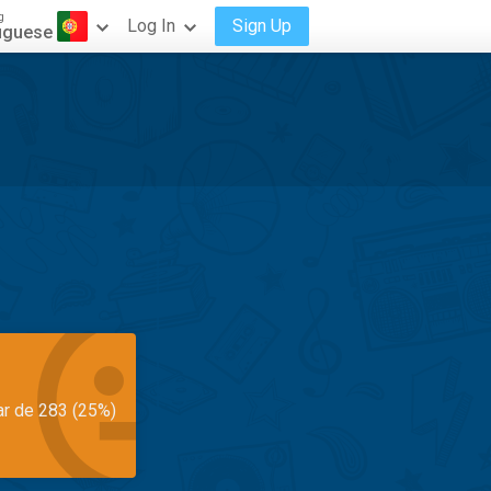
g
Log In
Sign Up
uguese
ar de 283 (25%)