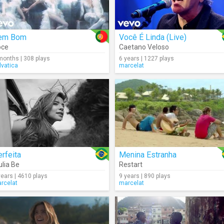
em Bom
Você É Linda (Live)
oce
Caetano Veloso
months | 308 plays
6 years | 1227 plays
lvatica
marcelat
rfeita
Menina Estranha
ulia Be
Restart
years | 4610 plays
9 years | 890 plays
rcelat
marcelat