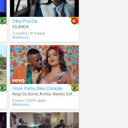
Olha P'ra Ela
IOLANDA
2 months | 814 plays
AlexKazuo
Você Partiu Meu Coração
Nego Do Borel
,
Anitta
,
Wesley Safadão
9 years | 32991 plays
AlexKazuo